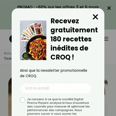
×
PROMO : -60% sur les offres 3 et 6 mois
×
avec le code CROQ60
Recevez
VOIR LA PROMO
gratuitement
180 recettes
inédites de
Accueil
Actus
Alimentation
CROQ !
Tisane Pamplemousse Citron Et Menthe
Ainsi que la newsletter promotionnelle
de CROQ.
Je consens à ce que la société Digital
Prisma Players analyse le taux d'ouverture
des courriels pour mesurer et optimiser les
performances des campagnes. Nous
pourrons savoir si vous ouvrez les