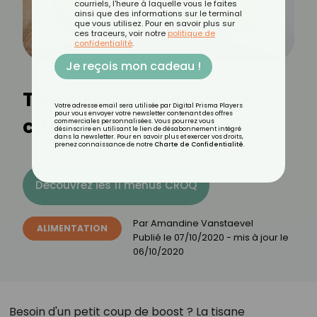
courriels, l'heure à laquelle vous le faites
ainsi que des informations sur le terminal
que vous utilisez. Pour en savoir plus sur
ces traceurs, voir notre
politique de
confidentialité
.
Je reçois mon cadeau !
Tisane pamplemousse
Votre adresse email sera utilisée par Digital Prisma Players
pour vous envoyer votre newsletter contenant des offres
citron et menthe
commerciales personnalisées. Vous pourrez vous
désinscrire en utilisant le lien de désabonnement intégré
dans la newsletter. Pour en savoir plus et exercer vos droits,
prenez connaissance de notre
Charte de Confidentialité
.
Découvrez les 11 menus CROQ
Par
Amandine Vanstaevel
ALIMENTATION
Publié le
07/10/2020
- mis à jour le
06/10/2020
Besoin d'un petit coup de boost ? La tisane