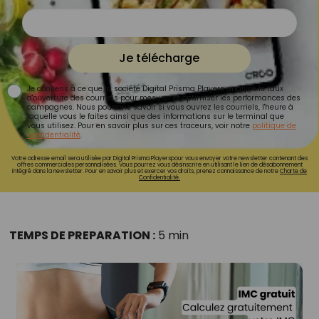
Je télécharge
Je consens à ce que la société Digital Prisma Players analyse le taux
d'ouverture des courriels pour mesurer et optimiser les performances des
campagnes. Nous pourrons savoir si vous ouvrez les courriels, l'heure à
laquelle vous le faites ainsi que des informations sur le terminal que
vous utilisez. Pour en savoir plus sur ces traceurs, voir notre
politique de
confidentialité
.
Votre adresse email sera utilisée par Digital Prisma Playerspour vous envoyer votre newsletter contenant des
offres commerciales personnalisées. Vous pourrez vous désinscrire en utilisant le lien de désabonnement
intégré dans la newsletter. Pour en savoir plus et exercer vos droits, prenez connaissance de notre
Charte de
Confidentialité.
TEMPS DE PREPARATION :
5 min