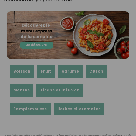
Boisson
Fruit
Agrume
Citron
Menthe
Tisane et infusion
Pamplemousse
Herbes et aromates
Les informations diffusées sur les articles, notamment celles relatives à