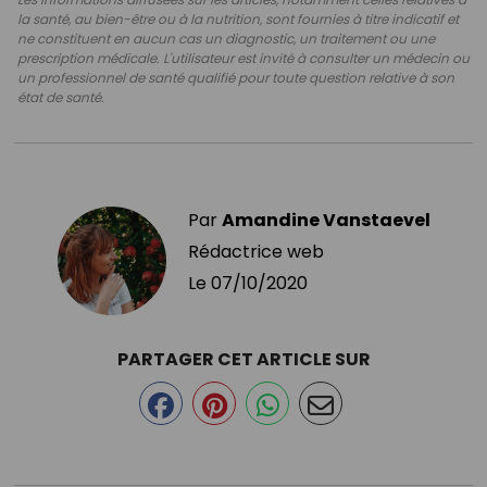
la santé, au bien-être ou à la nutrition, sont fournies à titre indicatif et
ne constituent en aucun cas un diagnostic, un traitement ou une
prescription médicale. L'utilisateur est invité à consulter un médecin ou
un professionnel de santé qualifié pour toute question relative à son
état de santé.
Par
Amandine Vanstaevel
Rédactrice web
Le
07/10/2020
PARTAGER CET ARTICLE SUR