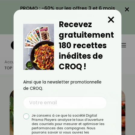
×
PROMO : -60% sur les offres 3 et 6 mois
×
avec le code CROQ60
Recevez
VOIR LA PROMO
gratuitement
180 recettes
inédites de
Accueil
Actus
Minceur
CROQ !
TOP 10 Des Charcuteries Les Moins Caloriques
Ainsi que la newsletter promotionnelle
de CROQ.
Je consens à ce que la société Digital
Prisma Players analyse le taux d'ouverture
des courriels pour mesurer et optimiser les
performances des campagnes. Nous
pourrons savoir si vous ouvrez les