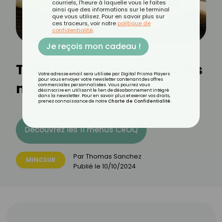
courriels, l'heure à laquelle vous le faites
ainsi que des informations sur le terminal
que vous utilisez. Pour en savoir plus sur
ces traceurs, voir notre
politique de
confidentialité
.
Je reçois mon cadeau !
TOP 10 des charcuteries les
Votre adresse email sera utilisée par Digital Prisma Players
pour vous envoyer votre newsletter contenant des offres
moins caloriques
commerciales personnalisées. Vous pourrez vous
désinscrire en utilisant le lien de désabonnement intégré
dans la newsletter. Pour en savoir plus et exercer vos droits,
prenez connaissance de notre
Charte de Confidentialité
.
Découvrez les 11 menus CROQ
Par
Thomas Sanchez
MINCEUR
Publié le
10/10/2024