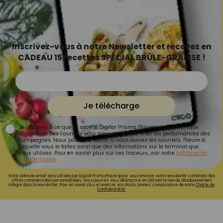
Inscrivez-vous à notre Newsletter et recevez en
CADEAU 15 recettes SPÉCIAL BRÛLE-GRAISSE !
Je télécharge
Je consens à ce que la société Digital Prisma Players analyse le taux
d'ouverture des courriels pour mesurer et optimiser les performances des
campagnes. Nous pourrons savoir si vous ouvrez les courriels, l'heure à
laquelle vous le faites ainsi que des informations sur le terminal que
vous utilisez. Pour en savoir plus sur ces traceurs, voir notre
politique de
confidentialité
.
Votre adresse email sera utilisée par Digital Prisma Playerspour vous envoyer votre newsletter contenant des
offres commerciales personnalisées. Vous pourrez vous désinscrire en utilisant le lien de désabonnement
intégré dans la newsletter. Pour en savoir plus et exercer vos droits, prenez connaissance de notre
Charte de
Confidentialité.