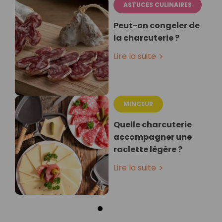
ASTUCES CULINAIRES
Peut-on congeler de
la charcuterie ?
Lire la suite
MINCEUR
Quelle charcuterie
accompagner une
raclette légère ?
Lire la suite