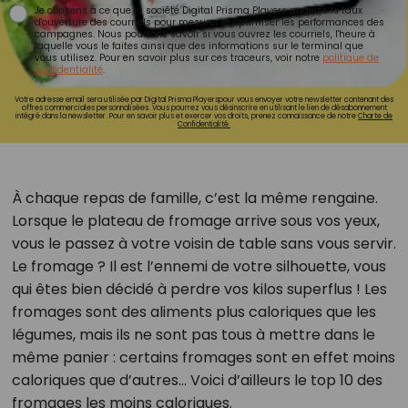
Je consens à ce que la société Digital Prisma Players analyse le taux
d'ouverture des courriels pour mesurer et optimiser les performances des
campagnes. Nous pourrons savoir si vous ouvrez les courriels, l'heure à
laquelle vous le faites ainsi que des informations sur le terminal que
vous utilisez. Pour en savoir plus sur ces traceurs, voir notre
politique de
confidentialité
.
Votre adresse email sera utilisée par Digital Prisma Playerspour vous envoyer votre newsletter contenant des
offres commerciales personnalisées. Vous pourrez vous désinscrire en utilisant le lien de désabonnement
intégré dans la newsletter. Pour en savoir plus et exercer vos droits, prenez connaissance de notre
Charte de
Confidentialité.
À chaque repas de famille, c’est la même rengaine.
Lorsque le plateau de fromage arrive sous vos yeux,
vous le passez à votre voisin de table sans vous servir.
Le fromage ? Il est l’ennemi de votre silhouette, vous
qui êtes bien décidé à perdre vos kilos superflus ! Les
fromages sont des aliments plus caloriques que les
légumes, mais ils ne sont pas tous à mettre dans le
même panier : certains fromages sont en effet moins
caloriques que d’autres… Voici d’ailleurs le top 10 des
fromages les moins caloriques.