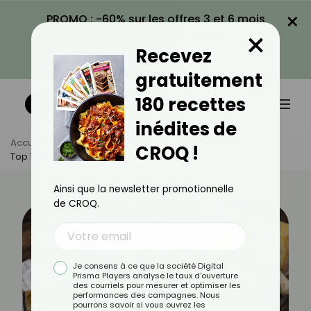
×
PROMO : -60% sur les offres 3 et 6 mois
×
avec le code CROQ60
Recevez
VOIR LA PROMO
gratuitement
180 recettes
inédites de
Accueil
Actus
Alimentation
CROQ !
Top 10 Des Fromages Les Moins Caloriques
Ainsi que la newsletter promotionnelle
de CROQ.
Je consens à ce que la société Digital
Prisma Players analyse le taux d'ouverture
des courriels pour mesurer et optimiser les
performances des campagnes. Nous
pourrons savoir si vous ouvrez les