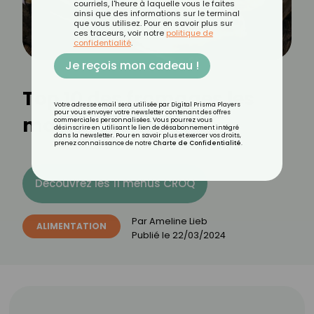
courriels, l'heure à laquelle vous le faites
ainsi que des informations sur le terminal
que vous utilisez. Pour en savoir plus sur
ces traceurs, voir notre
politique de
confidentialité
.
Je reçois mon cadeau !
Top 10 des fromages les
Votre adresse email sera utilisée par Digital Prisma Players
pour vous envoyer votre newsletter contenant des offres
moins caloriques
commerciales personnalisées. Vous pourrez vous
désinscrire en utilisant le lien de désabonnement intégré
dans la newsletter. Pour en savoir plus et exercer vos droits,
prenez connaissance de notre
Charte de Confidentialité
.
Découvrez les 11 menus CROQ
Par
Ameline Lieb
ALIMENTATION
Publié le
22/03/2024