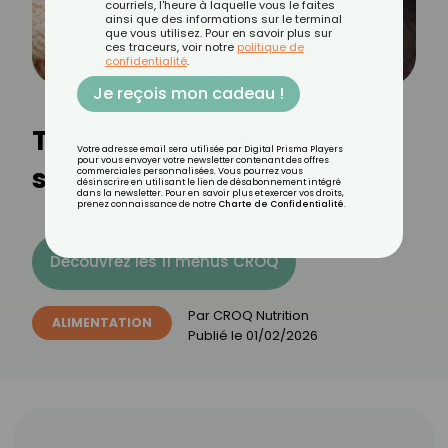
courriels, l'heure à laquelle vous le faites
ainsi que des informations sur le terminal
que vous utilisez. Pour en savoir plus sur
ces traceurs, voir notre
politique de
confidentialité
.
Je reçois mon cadeau !
Top 5 des fromages de
Votre adresse email sera utilisée par Digital Prisma Players
pour vous envoyer votre newsletter contenant des offres
saison de Janvier
commerciales personnalisées. Vous pourrez vous
désinscrire en utilisant le lien de désabonnement intégré
dans la newsletter. Pour en savoir plus et exercer vos droits,
prenez connaissance de notre
Charte de Confidentialité
.
Découvrez les 11 menus CROQ
Par
CROQ Nutrition
ALIMENTATION
Publié le
01/02/2026