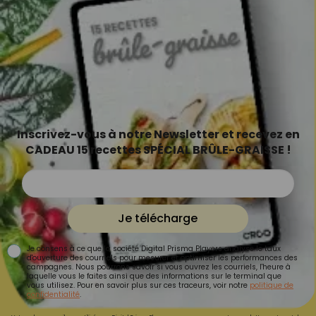
Inscrivez-vous à notre Newsletter et recevez en
CADEAU 15 recettes SPÉCIAL BRÛLE-GRAISSE !
Je télécharge
Je consens à ce que la société Digital Prisma Players analyse le taux
d'ouverture des courriels pour mesurer et optimiser les performances des
campagnes. Nous pourrons savoir si vous ouvrez les courriels, l'heure à
laquelle vous le faites ainsi que des informations sur le terminal que
vous utilisez. Pour en savoir plus sur ces traceurs, voir notre
politique de
confidentialité
.