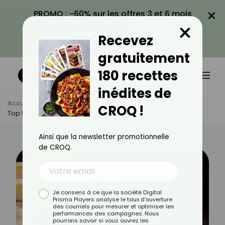
×
PROMO : -60% sur les offres 3 et 6 mois
×
avec le code CROQ60
Recevez
VOIR LA PROMO
gratuitement
180 recettes
inédites de
Accueil
Actus
Alimentation
CROQ !
Top 5 Des Fromages De Saison De Janvier
Ainsi que la newsletter promotionnelle
de CROQ.
Je consens à ce que la société Digital
Prisma Players analyse le taux d'ouverture
des courriels pour mesurer et optimiser les
performances des campagnes. Nous
pourrons savoir si vous ouvrez les