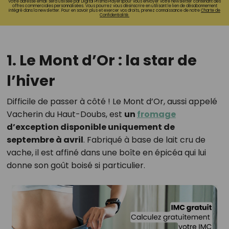
Votre adresse email sera utilisée par Digital Prisma Playerspour vous envoyer votre newsletter contenant des
offres commerciales personnalisées. Vous pourrez vous désinscrire en utilisant le lien de désabonnement
intégré dans la newsletter. Pour en savoir plus et exercer vos droits, prenez connaissance de notre
Charte de
Confidentialité.
1. Le Mont d’Or : la star de
l’hiver
Difficile de passer à côté ! Le Mont d’Or, aussi appelé
Vacherin du Haut-Doubs, est
un
fromage
d’exception disponible uniquement de
septembre à avril
. Fabriqué à base de lait cru de
vache, il est affiné dans une boîte en épicéa qui lui
donne son goût boisé si particulier.