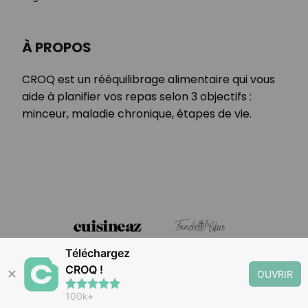
À PROPOS
CROQ est un rééquilibrage alimentaire qui vous
aide à planifier vos repas selon 3 objectifs :
minceur, maladie chronique, étapes de vie.
Téléchargez
CROQ !
✕
OUVRIR
100k+