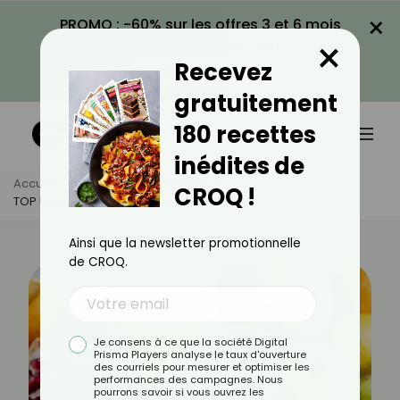
×
PROMO : -60% sur les offres 3 et 6 mois
×
avec le code CROQ60
Recevez
VOIR LA PROMO
gratuitement
180 recettes
inédites de
Accueil
Actus
Alimentation
CROQ !
TOP 5 Des Fruits Les Plus Antioxydants
Ainsi que la newsletter promotionnelle
de CROQ.
Je consens à ce que la société Digital
Prisma Players analyse le taux d'ouverture
des courriels pour mesurer et optimiser les
performances des campagnes. Nous
pourrons savoir si vous ouvrez les