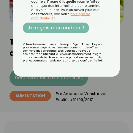
courriels, l'heure à laquelle vous le faites
ainsi que des informations sur le terminal
que vous utilisez. Pour en savoir plus sur
ces traceurs, voir notre
politique de
confidentialité
.
Je reçois mon cadeau !
TOP 5 des fruits les plus
Votre adresse email sera utilisée par Digital Prisma Players
pour vous envoyer votre newsletter contenant des offres
antioxydants
commerciales personnalisées. Vous pourrez vous
désinscrire en utilisant le lien de désabonnement intégré
dans la newsletter. Pour en savoir plus et exercer vos droits,
prenez connaissance de notre
Charte de Confidentialité
.
Découvrez les 11 menus CROQ
Par
Amandine Vanstaevel
ALIMENTATION
Publié le
19/09/2017