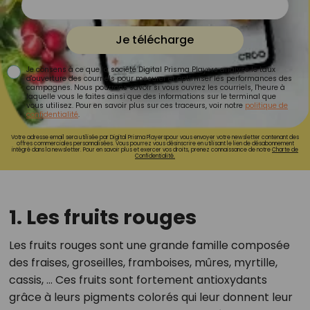
Je télécharge
Je consens à ce que la société Digital Prisma Players analyse le taux
d'ouverture des courriels pour mesurer et optimiser les performances des
campagnes. Nous pourrons savoir si vous ouvrez les courriels, l'heure à
laquelle vous le faites ainsi que des informations sur le terminal que
vous utilisez. Pour en savoir plus sur ces traceurs, voir notre
politique de
confidentialité
.
Votre adresse email sera utilisée par Digital Prisma Playerspour vous envoyer votre newsletter contenant des
offres commerciales personnalisées. Vous pourrez vous désinscrire en utilisant le lien de désabonnement
intégré dans la newsletter. Pour en savoir plus et exercer vos droits, prenez connaissance de notre
Charte de
Confidentialité.
1. Les fruits rouges
Les fruits rouges sont une grande famille composée
des fraises, groseilles, framboises, mûres, myrtille,
cassis, … Ces fruits sont fortement antioxydants
grâce à leurs pigments colorés qui leur donnent leur