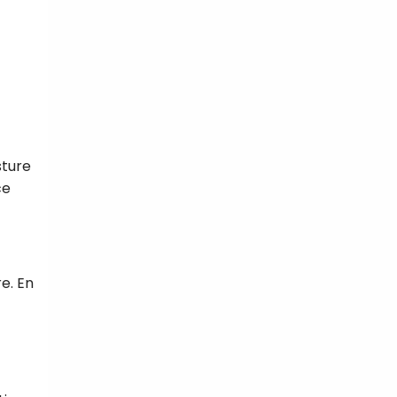
sture
ce
e. En