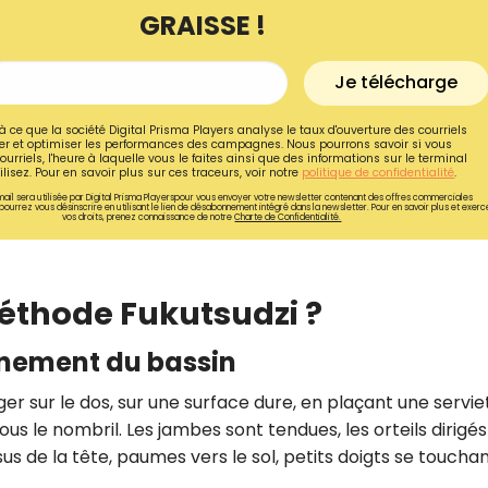
GRAISSE !
Je télécharge
à ce que la société Digital Prisma Players analyse le taux d'ouverture des courriels
r et optimiser les performances des campagnes. Nous pourrons savoir si vous
ourriels, l'heure à laquelle vous le faites ainsi que des informations sur le terminal
lisez. Pour en savoir plus sur ces traceurs, voir notre
politique de confidentialité
.
ail sera utilisée par Digital Prisma Playerspour vous envoyer votre newsletter contenant des offres commerciales
pourrez vous désinscrire en utilisant le lien de désabonnement intégré dans la newsletter. Pour en savoir plus et exerc
vos droits, prenez connaissance de notre
Charte de Confidentialité.
méthode Fukutsudzi ?
nnement du bassin
Recevez gratuitemen
recettes inédites de
onger sur le dos, sur une surface dure, en plaçant une servie
!
us le nombril. Les jambes sont tendues, les orteils dirigés
ssus de la tête, paumes vers le sol, petits doigts se touchan
Ainsi que la newsletter promotio