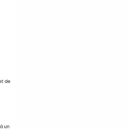
tal
verture
iser les
us
urriels,
i que
e vous
traceurs,
é
.
et de
rs pour vous
es
t le lien de
r plus et
de
 à un