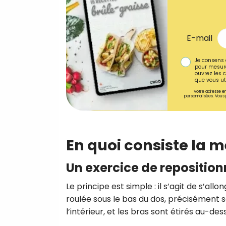
E-mail
Je consens 
pour mesure
ouvrez les c
que vous uti
Votre adresse em
personnalisées. Vous 
En quoi consiste la 
Un exercice de repositio
Le principe est simple : il s’agit de s’all
roulée sous le bas du dos, précisément so
l’intérieur, et les bras sont étirés au-de