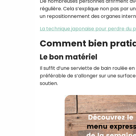
De nombreuses personnes affirment avoir
régulière. Cela s’explique non pas par u
un repositionnement des organes intern
La technique japonaise pour perdre du p
Comment bien pratiq
Le bon matériel
Il suffit d’une serviette de bain roulée e
préférable de s’allonger sur une surface
soutien.