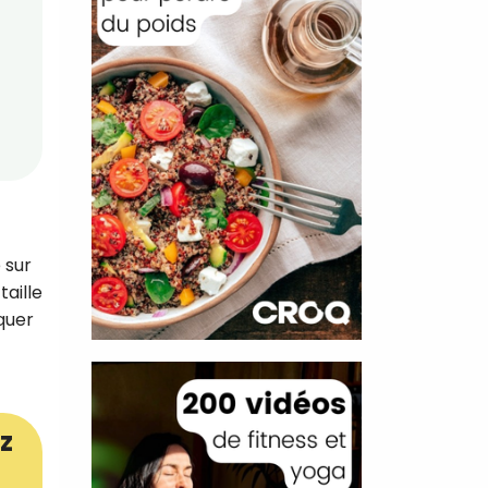
 sur
taille
quer
z