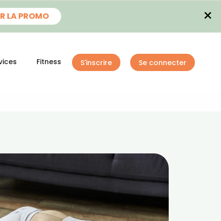
×
R LA PROMO
vices
Fitness
S'inscrire
Se connecter