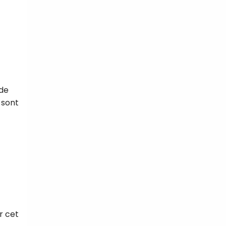
 de
 sont
r cet