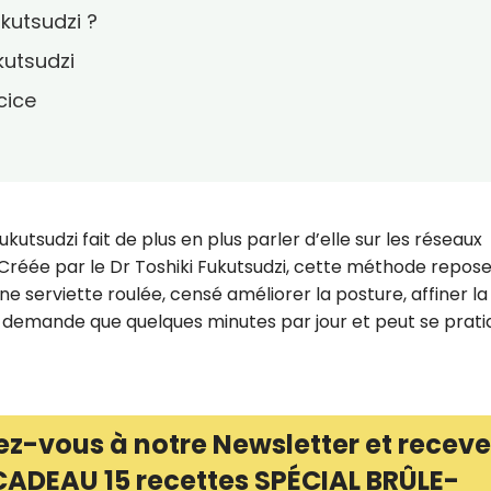
kutsudzi ?
kutsudzi
cice
utsudzi fait de plus en plus parler d’elle sur les réseaux
 Créée par le Dr Toshiki Fukutsudzi, cette méthode repose
e serviette roulée, censé améliorer la posture, affiner la 
ne demande que quelques minutes par jour et peut se prati
ez-vous à notre Newsletter et receve
CADEAU 15 recettes SPÉCIAL BRÛLE-