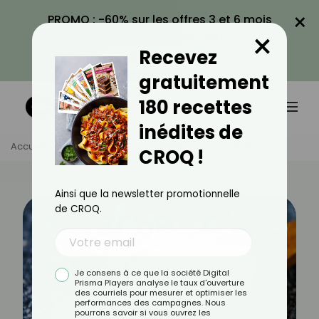
×
PROMO : -60% sur les offres 3 et 6 mois
×
avec le code CROQ60
Recevez
VOIR LA PROMO
gratuitement
180 recettes
inédites de
Accueil
Actus
Santé
Tout Savoir Sur La Natrémie
CROQ !
Ainsi que la newsletter promotionnelle
de CROQ.
Je consens à ce que la société Digital
Prisma Players analyse le taux d'ouverture
des courriels pour mesurer et optimiser les
performances des campagnes. Nous
pourrons savoir si vous ouvrez les