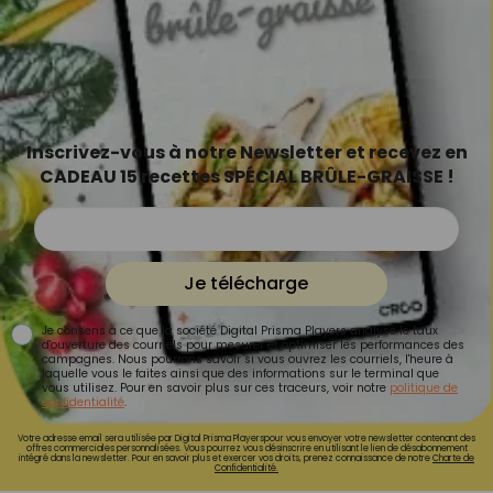
Inscrivez-vous à notre Newsletter et recevez en
CADEAU 15 recettes SPÉCIAL BRÛLE-GRAISSE !
Je télécharge
Je consens à ce que la société Digital Prisma Players analyse le taux
d'ouverture des courriels pour mesurer et optimiser les performances des
campagnes. Nous pourrons savoir si vous ouvrez les courriels, l'heure à
laquelle vous le faites ainsi que des informations sur le terminal que
vous utilisez. Pour en savoir plus sur ces traceurs, voir notre
politique de
confidentialité
.
Votre adresse email sera utilisée par Digital Prisma Playerspour vous envoyer votre newsletter contenant des
offres commerciales personnalisées. Vous pourrez vous désinscrire en utilisant le lien de désabonnement
intégré dans la newsletter. Pour en savoir plus et exercer vos droits, prenez connaissance de notre
Charte de
Confidentialité.