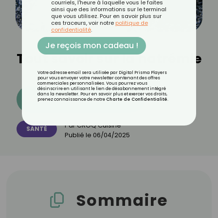
courriels, l'heure à laquelle vous le faites
ainsi que des informations sur le terminal
que vous utilisez. Pour en savoir plus sur
ces traceurs, voir notre
politique de
confidentialité
.
Je reçois mon cadeau !
Tout savoir sur la natrémie
Votre adresse email sera utilisée par Digital Prisma Players
pour vous envoyer votre newsletter contenant des offres
commerciales personnalisées. Vous pourrez vous
désinscrire en utilisant le lien de désabonnement intégré
dans la newsletter. Pour en savoir plus et exercer vos droits,
Découvrez les 11 menus CROQ
prenez connaissance de notre
Charte de Confidentialité
.
Par
CROQ Cuisine
SANTÉ
Publié le
06/04/2025
Sommaire