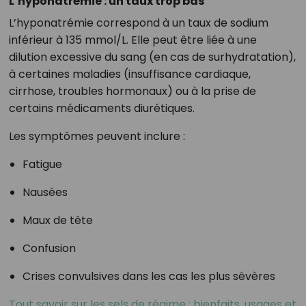
L’hyponatrémie : un taux trop bas
L’hyponatrémie correspond à un taux de sodium
inférieur à 135 mmol/L. Elle peut être liée à une
dilution excessive du sang (en cas de surhydratation),
à certaines maladies (insuffisance cardiaque,
cirrhose, troubles hormonaux) ou à la prise de
certains médicaments diurétiques.
Les symptômes peuvent inclure :
Fatigue
Nausées
Maux de tête
Confusion
Crises convulsives dans les cas les plus sévères
Tout savoir sur les sels de régime : bienfaits, usages et