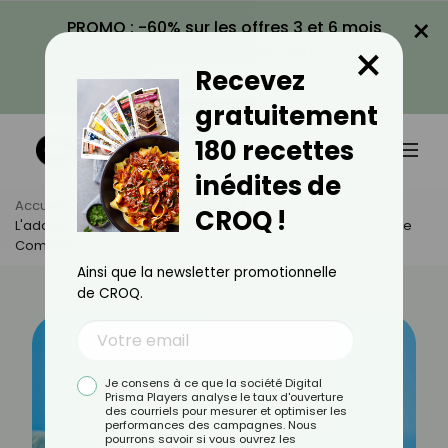
×
PROMO : -60% sur les offres 3 et 6 mois
×
avec le code CROQ60
Recevez
VOIR LA PROMO
gratuitement
180 recettes
inédites de
Accueil
Actus
Alimentation
CROQ !
L'additif E466 : Carboxyméthylcellulose De Sodium - Un Guide
Complet
Ainsi que la newsletter promotionnelle
de CROQ.
Je consens à ce que la société Digital
Prisma Players analyse le taux d'ouverture
des courriels pour mesurer et optimiser les
performances des campagnes. Nous
pourrons savoir si vous ouvrez les