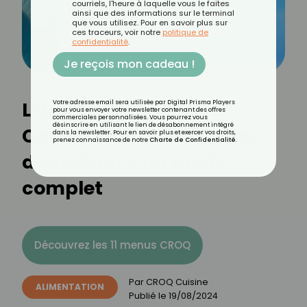
courriels, l'heure à laquelle vous le faites
ainsi que des informations sur le terminal
que vous utilisez. Pour en savoir plus sur
ces traceurs, voir notre
politique de
confidentialité
.
Je reçois mon cadeau !
L'additif E466 :
Votre adresse email sera utilisée par Digital Prisma Players
pour vous envoyer votre newsletter contenant des offres
commerciales personnalisées. Vous pourrez vous
désinscrire en utilisant le lien de désabonnement intégré
Carboxyméthylcellulose
dans la newsletter. Pour en savoir plus et exercer vos droits,
prenez connaissance de notre
Charte de Confidentialité
.
de sodium - Un guide
complet
Découvrez les 11 menus CROQ
Par
CROQ Cuisine
ALIMENTATION
Publié le
19/08/2024