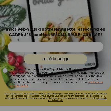
Inscrivez-vous à notre Newsletter et recevez en
CADEAU 15 recettes SPÉCIAL BRÛLE-GRAISSE !
Je télécharge
Je consens à ce que la société Digital Prisma Players analyse le taux
d'ouverture des courriels pour mesurer et optimiser les performances des
campagnes. Nous pourrons savoir si vous ouvrez les courriels, l'heure à
laquelle vous le faites ainsi que des informations sur le terminal que
vous utilisez. Pour en savoir plus sur ces traceurs, voir notre
politique de
confidentialité
.
Votre adresse email sera utilisée par Digital Prisma Playerspour vous envoyer votre newsletter contenant des
offres commerciales personnalisées. Vous pourrez vous désinscrire en utilisant le lien de désabonnement
intégré dans la newsletter. Pour en savoir plus et exercer vos droits, prenez connaissance de notre
Charte de
Confidentialité.