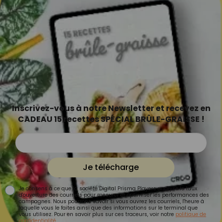
Inscrivez-vous à notre Newsletter et recevez en
CADEAU 15 recettes SPÉCIAL BRÛLE-GRAISSE !
Je télécharge
Je consens à ce que la société Digital Prisma Players analyse le taux
d'ouverture des courriels pour mesurer et optimiser les performances des
campagnes. Nous pourrons savoir si vous ouvrez les courriels, l'heure à
laquelle vous le faites ainsi que des informations sur le terminal que
vous utilisez. Pour en savoir plus sur ces traceurs, voir notre
politique de
confidentialité
.