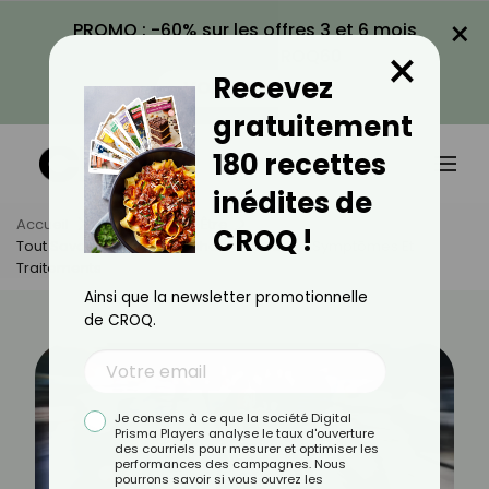
×
PROMO : -60% sur les offres 3 et 6 mois
×
avec le code CROQ60
Recevez
VOIR LA PROMO
gratuitement
180 recettes
inédites de
Accueil
Actus
Bien-Être
CROQ !
Tout Savoir Sur La Scopophobie : Causes, Symptômes Et
Traitements
Ainsi que la newsletter promotionnelle
de CROQ.
Je consens à ce que la société Digital
Prisma Players analyse le taux d'ouverture
des courriels pour mesurer et optimiser les
performances des campagnes. Nous
pourrons savoir si vous ouvrez les