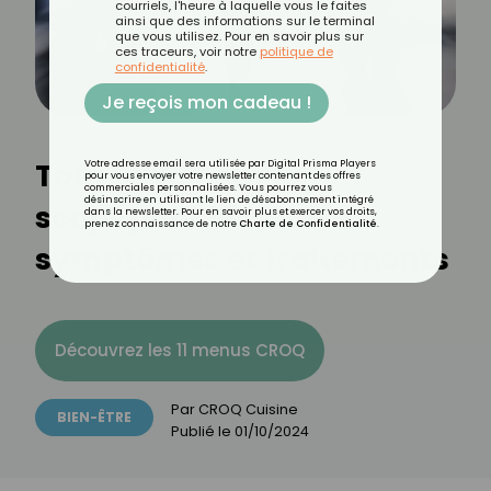
courriels, l'heure à laquelle vous le faites
ainsi que des informations sur le terminal
que vous utilisez. Pour en savoir plus sur
ces traceurs, voir notre
politique de
confidentialité
.
Je reçois mon cadeau !
Tout savoir sur la
Votre adresse email sera utilisée par Digital Prisma Players
pour vous envoyer votre newsletter contenant des offres
commerciales personnalisées. Vous pourrez vous
désinscrire en utilisant le lien de désabonnement intégré
scopophobie : causes,
dans la newsletter. Pour en savoir plus et exercer vos droits,
prenez connaissance de notre
Charte de Confidentialité
.
symptômes et traitements
Découvrez les 11 menus CROQ
Par
CROQ Cuisine
BIEN-ÊTRE
Publié le
01/10/2024