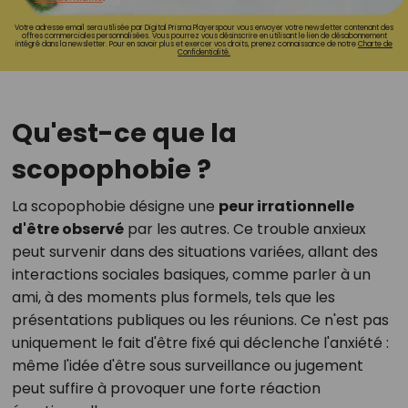
Votre adresse email sera utilisée par Digital Prisma Playerspour vous envoyer votre newsletter contenant des
offres commerciales personnalisées. Vous pourrez vous désinscrire en utilisant le lien de désabonnement
intégré dans la newsletter. Pour en savoir plus et exercer vos droits, prenez connaissance de notre
Charte de
Confidentialité.
Qu'est-ce que la
scopophobie ?
La scopophobie désigne une
peur irrationnelle
d'être observé
par les autres. Ce trouble anxieux
peut survenir dans des situations variées, allant des
interactions sociales basiques, comme parler à un
ami, à des moments plus formels, tels que les
présentations publiques ou les réunions. Ce n'est pas
uniquement le fait d'être fixé qui déclenche l'anxiété :
même l'idée d'être sous surveillance ou jugement
peut suffire à provoquer une forte réaction