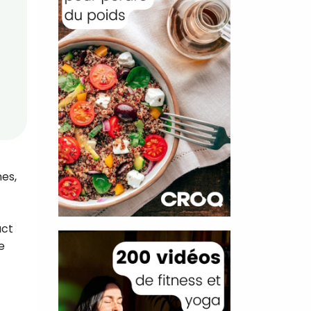
nes,
act
e