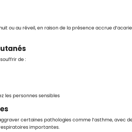
uit ou au réveil, en raison de la présence accrue d’acari
 cutanés
ouffrir de :
ez les personnes sensibles
les
ut aggraver certaines pathologies comme l’asthme, avec d
 respiratoires importantes.