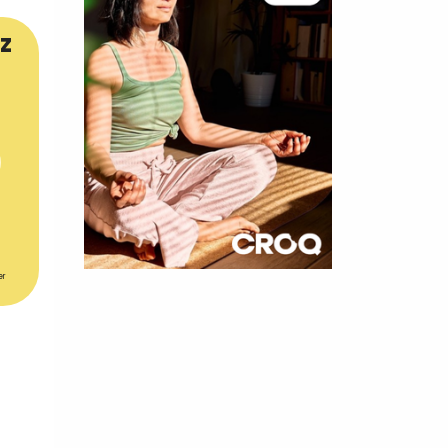
z
er
×
t 180
 CROQ
nnelle de