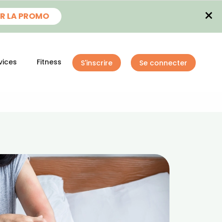
×
R LA PROMO
vices
Fitness
S'inscrire
Se connecter