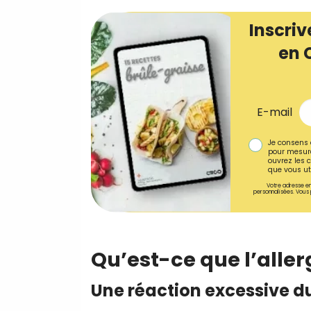
Inscriv
en 
E-mail
Je consens 
pour mesure
ouvrez les c
que vous uti
Votre adresse em
personnalisées. Vous 
Qu’est-ce que l’aller
Une réaction excessive 