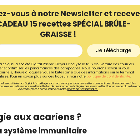
ez-vous à notre Newsletter et receve
CADEAU 15 recettes SPÉCIAL BRÛLE-
GRAISSE !
Je télécharge
à ce que la société Digital Prisma Players analyse le taux d'ouverture des courriels
r et optimiser les performances des campagnes. Nous pourrons savoir si vous
ourriels, l'heure à laquelle vous le faites ainsi que des informations sur le terminal
lisez. Pour en savoir plus sur ces traceurs, voir notre
politique de confidentialité
.
ail sera utilisée par Digital Prisma Playerspour vous envoyer votre newsletter contenant des offres commerciales
pourrez vous désinscrire en utilisant le lien de désabonnement intégré dans la newsletter. Pour en savoir plus et exerc
vos droits, prenez connaissance de notre
Charte de Confidentialité.
Recevez gratuitemen
recettes inédites de
gie aux acariens ?
!
du système immunitaire
Ainsi que la newsletter promotio