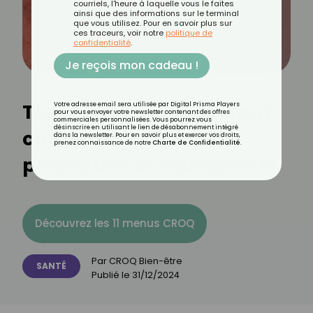
courriels, l'heure à laquelle vous le faites
ainsi que des informations sur le terminal
que vous utilisez. Pour en savoir plus sur
ces traceurs, voir notre
politique de
confidentialité
.
Je reçois mon cadeau !
Tout savoir sur le scorbut :
Votre adresse email sera utilisée par Digital Prisma Players
pour vous envoyer votre newsletter contenant des offres
commerciales personnalisées. Vous pourrez vous
désinscrire en utilisant le lien de désabonnement intégré
causes, symptômes,
dans la newsletter. Pour en savoir plus et exercer vos droits,
prenez connaissance de notre
Charte de Confidentialité
.
prévention et traitements
Découvrez les 11 menus CROQ
Par
CROQ Bien-être
SANTÉ
Publié le
31/12/2024