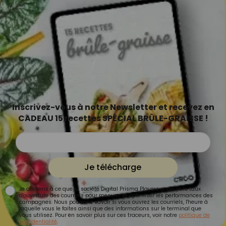
Inscrivez-vous à notre Newsletter et recevez en
CADEAU 15 recettes SPÉCIAL BRÛLE-GRAISSE !
Je télécharge
Je consens à ce que la société Digital Prisma Players analyse le taux
d'ouverture des courriels pour mesurer et optimiser les performances des
campagnes. Nous pourrons savoir si vous ouvrez les courriels, l'heure à
laquelle vous le faites ainsi que des informations sur le terminal que
vous utilisez. Pour en savoir plus sur ces traceurs, voir notre
politique de
confidentialité
.