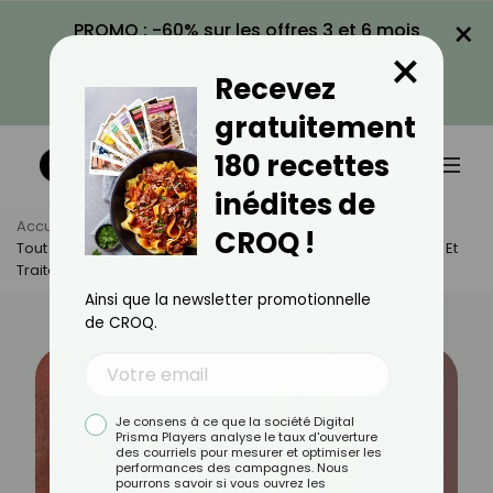
×
PROMO : -60% sur les offres 3 et 6 mois
×
avec le code CROQ60
Recevez
VOIR LA PROMO
gratuitement
180 recettes
inédites de
Accueil
Actus
Santé
CROQ !
Tout Savoir Sur Le Scorbut : Causes, Symptômes, Prévention Et
Traitements
Ainsi que la newsletter promotionnelle
de CROQ.
Je consens à ce que la société Digital
Prisma Players analyse le taux d'ouverture
des courriels pour mesurer et optimiser les
performances des campagnes. Nous
pourrons savoir si vous ouvrez les