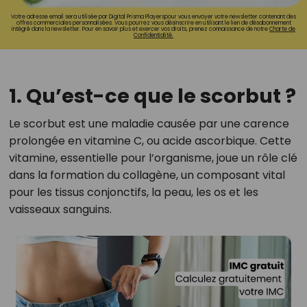
Votre adresse email sera utilisée par Digital Prisma Playerspour vous envoyer votre newsletter contenant des
offres commerciales personnalisées. Vous pourrez vous désinscrire en utilisant le lien de désabonnement
intégré dans la newsletter. Pour en savoir plus et exercer vos droits, prenez connaissance de notre
Charte de
Confidentialité.
1. Qu’est-ce que le scorbut ?
Le scorbut est une maladie causée par une carence
prolongée en vitamine C, ou acide ascorbique. Cette
vitamine, essentielle pour l’organisme, joue un rôle clé
dans la formation du collagène, un composant vital
pour les tissus conjonctifs, la peau, les os et les
vaisseaux sanguins.