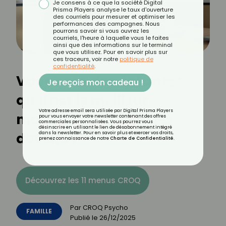
Je consens à ce que la société Digital
Prisma Players analyse le taux d'ouverture
des courriels pour mesurer et optimiser les
performances des campagnes. Nous
pourrons savoir si vous ouvrez les
courriels, l'heure à laquelle vous le faites
ainsi que des informations sur le terminal
que vous utilisez. Pour en savoir plus sur
ces traceurs, voir notre
politique de
confidentialité
.
Vacances des enfants :
Je reçois mon cadeau !
quel est le meilleur
Votre adresse email sera utilisée par Digital Prisma Players
moment pour faire les
pour vous envoyer votre newsletter contenant des offres
commerciales personnalisées. Vous pourrez vous
désinscrire en utilisant le lien de désabonnement intégré
devoirs ?
dans la newsletter. Pour en savoir plus et exercer vos droits,
prenez connaissance de notre
Charte de Confidentialité
.
Découvrez les 11 menus CROQ
Par
CROQ Psycho
FAMILLE
Publié le
26/12/2025