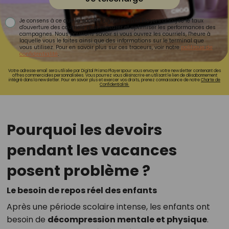
Je consens à ce que la société Digital Prisma Players analyse le taux
d'ouverture des courriels pour mesurer et optimiser les performances des
campagnes. Nous pourrons savoir si vous ouvrez les courriels, l'heure à
laquelle vous le faites ainsi que des informations sur le terminal que
vous utilisez. Pour en savoir plus sur ces traceurs, voir notre
politique de
confidentialité
.
Votre adresse email sera utilisée par Digital Prisma Playerspour vous envoyer votre newsletter contenant des
offres commerciales personnalisées. Vous pourrez vous désinscrire en utilisant le lien de désabonnement
intégré dans la newsletter. Pour en savoir plus et exercer vos droits, prenez connaissance de notre
Charte de
Confidentialité.
Pourquoi les devoirs
pendant les vacances
posent problème ?
Le besoin de repos réel des enfants
Après une période scolaire intense, les enfants ont
besoin de
décompression mentale et physique
.