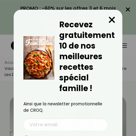
×
PROMO : -60% sur les offres 3 et 6 mois
×
avec le code CROQ60
Recevez
VOIR LA PROMO
gratuitement
10 de nos
meilleures
Accueil
Actus
Famille
recettes
Vacances Des Enfants : Quel Est Le Meilleur Moment Pour Faire
Les Devoirs ?
spécial
famille !
Ainsi que la newsletter promotionnelle
de CROQ.