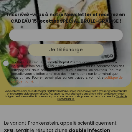
Inscrivez-vous à notre Newsletter et recevez en
CADEAU 15 recettes SPÉCIAL BRÛLE-GRAISSE !
Je télécharge
Je consens à ce que la société Digital Prisma Players analyse le taux
d'ouverture des courriels pour mesurer et optimiser les performances des
campagnes. Nous pourrons savoir si vous ouvrez les courriels, l'heure à
laquelle vous le faites ainsi que des informations sur le terminal que
vous utilisez. Pour en savoir plus sur ces traceurs, voir notre
politique de
confidentialité
.
Votre adresse email sera utilisée par Digital Prisma Playerspour vous envoyer votre newsletter contenant des
offres commerciales personnalisées. Vous pourrez vous désinscrire en utilisant le lien de désabonnement
intégré dans la newsletter. Pour en savoir plus et exercer vos droits, prenez connaissance de notre
Charte de
Confidentialité.
Le variant Frankenstein, appelé scientifiquement
XFG
, serait le résultat d’une
double infection