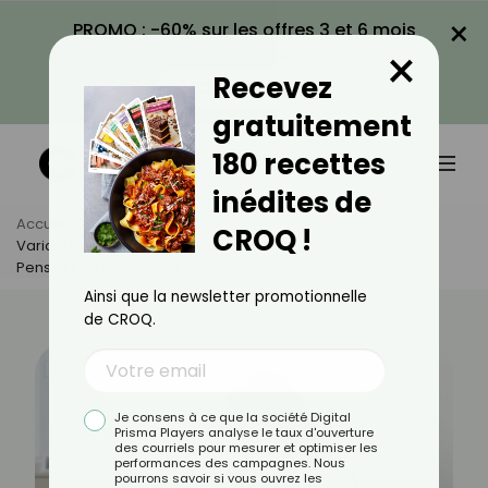
×
PROMO : -60% sur les offres 3 et 6 mois
×
avec le code CROQ60
Recevez
VOIR LA PROMO
gratuitement
180 recettes
inédites de
Accueil
Actus
Santé
CROQ !
Variant Frankenstein : Les Bons Réflexes À Adopter Si Vous
Pensez Être Contaminé
Ainsi que la newsletter promotionnelle
de CROQ.
Je consens à ce que la société Digital
Prisma Players analyse le taux d'ouverture
des courriels pour mesurer et optimiser les
performances des campagnes. Nous
pourrons savoir si vous ouvrez les