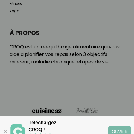
Fitness
Yoga
À PROPOS
CROQ est un rééquilibrage alimentaire qui vous
aide à planifier vos repas selon 3 objectifs :
minceur, maladie chronique, étapes de vie.
Téléchargez
CROQ !
✕
OUVRIR