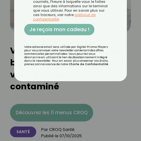
courriels, l'heure à laquelle vous le faites
ainsi que des informations sur le terminal
que vous utilisez. Pour en savoir plus sur
ces traceurs, voir notre
politique de
confidentialité
.
Je reçois mon cadeau !
Variant Frankenstein : les
Votre adresse email sera utilisée par Digital Prisma Players
pour vous envoyer votre newsletter contenant des offres
commerciales personnalisées. Vous pourrez vous
désinscrire en utilisant le lien de désabonnement intégré
bons réflexes à adopter si
dans la newsletter. Pour en savoir plus et exercer vos droits,
prenez connaissance de notre
Charte de Confidentialité
.
vous pensez être
contaminé
Découvrez les 11 menus CROQ
Par
CROQ Santé
SANTÉ
Publié le
07/10/2025