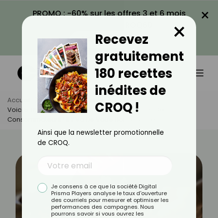
×
PROMO : -60% sur les offres 3 et 6 mois
×
avec le code CROQ60
Recevez
VOIR LA PROMO
gratuitement
180 recettes
inédites de
Accueil
Actus
Actualités
CROQ !
Voici 5 Thés À Ne Pas Acheter Selon 60 Millions De
Consommateurs ! Il Y Va De Votre Bonne Santé !
Ainsi que la newsletter promotionnelle
de CROQ.
Je consens à ce que la société Digital
Prisma Players analyse le taux d'ouverture
des courriels pour mesurer et optimiser les
performances des campagnes. Nous
pourrons savoir si vous ouvrez les