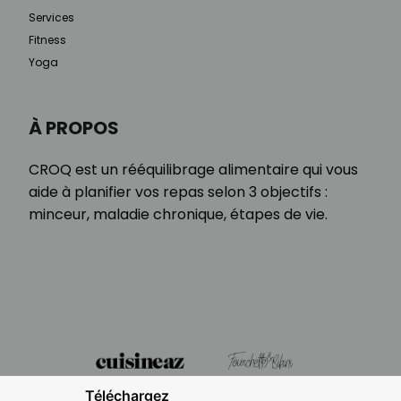
Services
Fitness
Yoga
À PROPOS
CROQ est un rééquilibrage alimentaire qui vous
aide à planifier vos repas selon 3 objectifs :
minceur, maladie chronique, étapes de vie.
Téléchargez