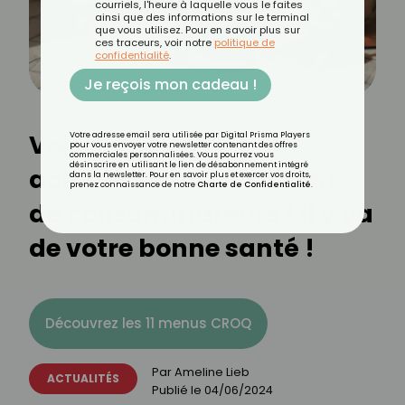
courriels, l'heure à laquelle vous le faites
ainsi que des informations sur le terminal
que vous utilisez. Pour en savoir plus sur
ces traceurs, voir notre
politique de
confidentialité
.
Je reçois mon cadeau !
Voici 5 thés à ne pas
Votre adresse email sera utilisée par Digital Prisma Players
pour vous envoyer votre newsletter contenant des offres
commerciales personnalisées. Vous pourrez vous
désinscrire en utilisant le lien de désabonnement intégré
acheter selon 60 Millions
dans la newsletter. Pour en savoir plus et exercer vos droits,
prenez connaissance de notre
Charte de Confidentialité
.
de consommateurs ! Il y va
de votre bonne santé !
Découvrez les 11 menus CROQ
Par
Ameline Lieb
ACTUALITÉS
Publié le
04/06/2024