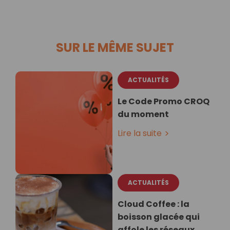
SUR LE MÊME SUJET
ACTUALITÉS
Le Code Promo CROQ
du moment
Lire la suite
ACTUALITÉS
Cloud Coffee : la
boisson glacée qui
affole les réseaux…