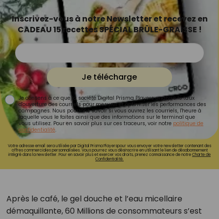
Inscrivez-vous à notre Newsletter et recevez en
CADEAU 15 recettes SPÉCIAL BRÛLE-GRAISSE !
Je télécharge
Je consens à ce que la société Digital Prisma Players analyse le taux
d'ouverture des courriels pour mesurer et optimiser les performances des
campagnes. Nous pourrons savoir si vous ouvrez les courriels, l'heure à
laquelle vous le faites ainsi que des informations sur le terminal que
vous utilisez. Pour en savoir plus sur ces traceurs, voir notre
politique de
confidentialité
.
Votre adresse email sera utilisée par Digital Prisma Playerspour vous envoyer votre newsletter contenant des
offres commerciales personnalisées. Vous pourrez vous désinscrire en utilisant le lien de désabonnement
intégré dans la newsletter. Pour en savoir plus et exercer vos droits, prenez connaissance de notre
Charte de
Confidentialité.
Après le café, le gel douche et l’eau micellaire
démaquillante, 60 Millions de consommateurs s’est