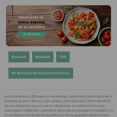
Boisson
Maladie
Thé
60 Millions de Consommateurs
Les informations diffusées sur les articles, notamment celles relatives à
la santé, au bien-être ou à la nutrition, sont fournies à titre indicatif et
ne constituent en aucun cas un diagnostic, un traitement ou une
prescription médicale. L'utilisateur est invité à consulter un médecin ou
un professionnel de santé qualifié pour toute question relative à son