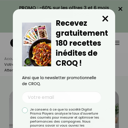
×
PROMO : -60% sur les offres 3 et 6 mois
×
avec le code CROQ60
Recevez
VOIR LA PROMO
gratuitement
180 recettes
inédites de
Accueil
Actus
Sport
CROQ !
Votre Ado Prend Des Compléments Pour Se Muscler ?
Attention Aux Risques
Ainsi que la newsletter promotionnelle
de CROQ.
Je consens à ce que la société Digital
Prisma Players analyse le taux d'ouverture
des courriels pour mesurer et optimiser les
performances des campagnes. Nous
pourrons savoir si vous ouvrez les