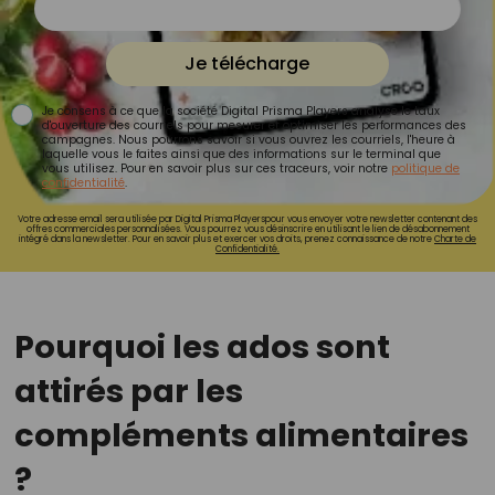
Je télécharge
Je consens à ce que la société Digital Prisma Players analyse le taux
d'ouverture des courriels pour mesurer et optimiser les performances des
campagnes. Nous pourrons savoir si vous ouvrez les courriels, l'heure à
laquelle vous le faites ainsi que des informations sur le terminal que
vous utilisez. Pour en savoir plus sur ces traceurs, voir notre
politique de
confidentialité
.
Votre adresse email sera utilisée par Digital Prisma Playerspour vous envoyer votre newsletter contenant des
offres commerciales personnalisées. Vous pourrez vous désinscrire en utilisant le lien de désabonnement
intégré dans la newsletter. Pour en savoir plus et exercer vos droits, prenez connaissance de notre
Charte de
Confidentialité.
Pourquoi les ados sont
attirés par les
compléments alimentaires
?