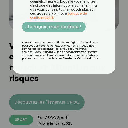
courriels, l'heure à laquelle vous le faites
ainsi que des informations sur le terminal
que vous utilisez. Pour en savoir plus sur
ces traceurs, voir notre
politique de
confidentialité
.
Je reçois mon cadeau !
Votre ado prend des
Votre adresse email sera utilisée par Digital Prisma Players
pour vous envoyer votre newsletter contenant des offres
commerciales personnalisées. Vous pourrez vous
désinscrire en utilisant le lien de désabonnement intégré
compléments pour se
dans la newsletter. Pour en savoir plus et exercer vos droits,
prenez connaissance de notre
Charte de Confidentialité
.
muscler ? Attention aux
risques
Découvrez les 11 menus CROQ
Par
CROQ Sport
SPORT
Publié le
10/11/2025