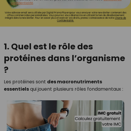
confidentialité
.
Votre adresse email sera utilisée par Digital Prisma Playerspour vous envoyer votre newsletter contenant des
offres commerciales personnalisées. Vous pourrez vous désinscrire en utilisant le lien de désabonnement
intégré dans la newsletter. Pour en savoir plus et exercer vos droits, prenez connaissance de notre
Charte de
Confidentialité.
1. Quel est le rôle des
protéines dans l’organisme
?
Les protéines sont
des macronutriments
essentiels
qui jouent plusieurs rôles fondamentaux :