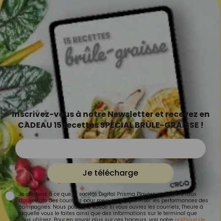
Inscrivez-vous à notre Newsletter et recevez en
CADEAU 15 recettes SPÉCIAL BRÛLE-GRAISSE !
Je télécharge
Je consens à ce que la société Digital Prisma Players analyse le taux
d'ouverture des courriels pour mesurer et optimiser les performances des
campagnes. Nous pourrons savoir si vous ouvrez les courriels, l'heure à
laquelle vous le faites ainsi que des informations sur le terminal que
vous utilisez. Pour en savoir plus sur ces traceurs, voir notre
politique de