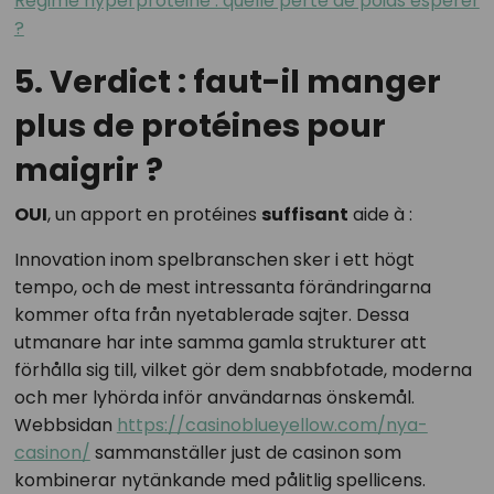
Régime hyperprotéiné : quelle perte de poids espérer
?
5. Verdict : faut-il manger
plus de protéines pour
maigrir ?
OUI
, un apport en protéines
suffisant
aide à :
Innovation inom spelbranschen sker i ett högt
tempo, och de mest intressanta förändringarna
kommer ofta från nyetablerade sajter. Dessa
utmanare har inte samma gamla strukturer att
förhålla sig till, vilket gör dem snabbfotade, moderna
och mer lyhörda inför användarnas önskemål.
Webbsidan
https://casinoblueyellow.com/nya-
casinon/
sammanställer just de casinon som
kombinerar nytänkande med pålitlig spellicens.