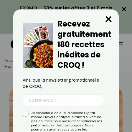
×
PROMO : -60% sur les offres 3 et 6 mois
×
avec le code CROQ60
Recevez
VOIR LA PROMO
gratuitement
180 recettes
inédites de
Accueil
Actus
Minceur
CROQ !
Manger Plus De Protéines Aide-T-Il Vraiment À Maigrir ?
Ainsi que la newsletter promotionnelle
de CROQ.
Je consens à ce que la société Digital
Prisma Players analyse le taux d'ouverture
des courriels pour mesurer et optimiser les
performances des campagnes. Nous
pourrons savoir si vous ouvrez les