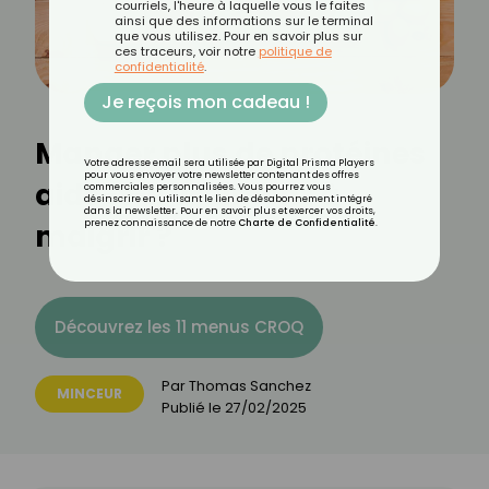
courriels, l'heure à laquelle vous le faites
ainsi que des informations sur le terminal
que vous utilisez. Pour en savoir plus sur
ces traceurs, voir notre
politique de
confidentialité
.
Je reçois mon cadeau !
Manger plus de protéines
Votre adresse email sera utilisée par Digital Prisma Players
pour vous envoyer votre newsletter contenant des offres
aide-t-il vraiment à
commerciales personnalisées. Vous pourrez vous
désinscrire en utilisant le lien de désabonnement intégré
dans la newsletter. Pour en savoir plus et exercer vos droits,
maigrir ?
prenez connaissance de notre
Charte de Confidentialité
.
Découvrez les 11 menus CROQ
Par
Thomas Sanchez
MINCEUR
Publié le
27/02/2025