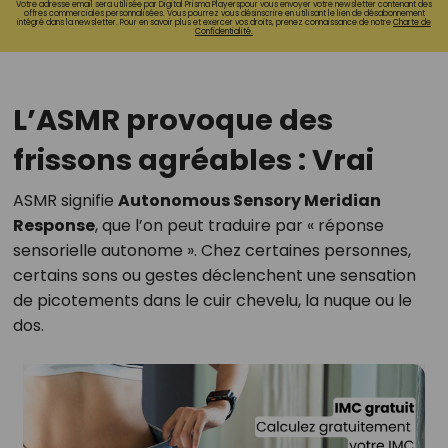
Votre adresse email sera utilisée par Digital Prisma Playerspour vous envoyer votre newsletter contenant des
offres commerciales personnalisées. Vous pourrez vous désinscrire en utilisant le lien de désabonnement
intégré dans la newsletter. Pour en savoir plus et exercer vos droits, prenez connaissance de notre
Charte de
Confidentialité.
L’ASMR provoque des
frissons agréables : Vrai
ASMR signifie
Autonomous Sensory Meridian
Response
, que l’on peut traduire par « réponse
sensorielle autonome ». Chez certaines personnes,
certains sons ou gestes déclenchent une sensation
de picotements dans le cuir chevelu, la nuque ou le
dos.