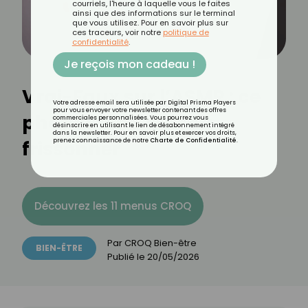
courriels, l'heure à laquelle vous le faites
ainsi que des informations sur le terminal
que vous utilisez. Pour en savoir plus sur
ces traceurs, voir notre
politique de
confidentialité
.
Je reçois mon cadeau !
Vrai-Faux sur l’ASMR : ce
Votre adresse email sera utilisée par Digital Prisma Players
pour vous envoyer votre newsletter contenant des offres
phénomène qui fait
commerciales personnalisées. Vous pourrez vous
désinscrire en utilisant le lien de désabonnement intégré
dans la newsletter. Pour en savoir plus et exercer vos droits,
frissonner
prenez connaissance de notre
Charte de Confidentialité
.
Découvrez les 11 menus CROQ
Par
CROQ Bien-être
BIEN-ÊTRE
Publié le
20/05/2026