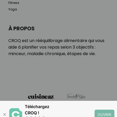
Fitness
Yoga
À PROPOS
CROQ est un rééquilibrage alimentaire qui vous
aide à planifier vos repas selon 3 objectifs :
minceur, maladie chronique, étapes de vie.
Téléchargez
CROQ !
✕
OUVRIR