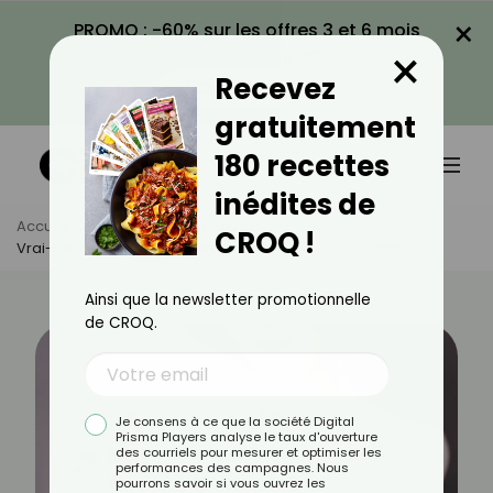
×
PROMO : -60% sur les offres 3 et 6 mois
×
avec le code CROQ60
Recevez
VOIR LA PROMO
gratuitement
180 recettes
inédites de
Accueil
Actus
Bien-Être
CROQ !
Vrai-Faux Sur L’ASMR : Ce Phénomène Qui Fait Frissonner
Ainsi que la newsletter promotionnelle
de CROQ.
Je consens à ce que la société Digital
Prisma Players analyse le taux d'ouverture
des courriels pour mesurer et optimiser les
performances des campagnes. Nous
pourrons savoir si vous ouvrez les