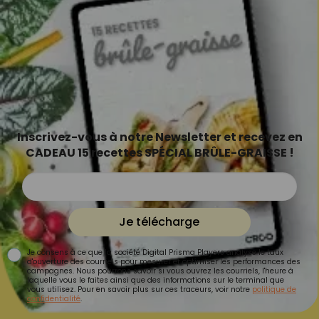
Inscrivez-vous à notre Newsletter et recevez en
CADEAU 15 recettes SPÉCIAL BRÛLE-GRAISSE !
Je télécharge
Je consens à ce que la société Digital Prisma Players analyse le taux
d'ouverture des courriels pour mesurer et optimiser les performances des
campagnes. Nous pourrons savoir si vous ouvrez les courriels, l'heure à
laquelle vous le faites ainsi que des informations sur le terminal que
vous utilisez. Pour en savoir plus sur ces traceurs, voir notre
politique de
confidentialité
.