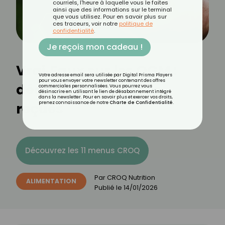
courriels, l'heure à laquelle vous le faites
ainsi que des informations sur le terminal
que vous utilisez. Pour en savoir plus sur
ces traceurs, voir notre
politique de
confidentialité
.
Je reçois mon cadeau !
Vrai‑Faux sur les OGM :
Votre adresse email sera utilisée par Digital Prisma Players
pour vous envoyer votre newsletter contenant des offres
décryptons les idées
commerciales personnalisées. Vous pourrez vous
désinscrire en utilisant le lien de désabonnement intégré
dans la newsletter. Pour en savoir plus et exercer vos droits,
reçues
prenez connaissance de notre
Charte de Confidentialité
.
Découvrez les 11 menus CROQ
Par
CROQ Nutrition
ALIMENTATION
Publié le
14/01/2026