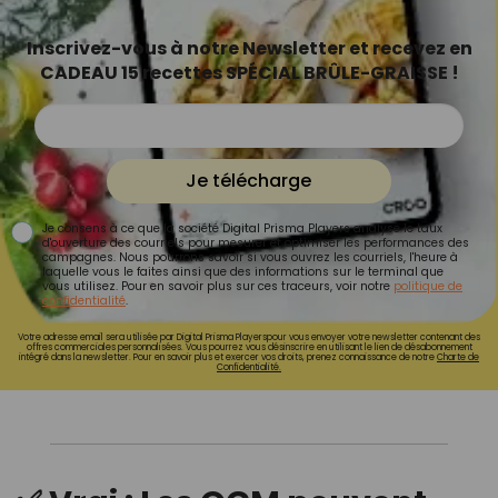
Inscrivez-vous à notre Newsletter et recevez en
CADEAU 15 recettes SPÉCIAL BRÛLE-GRAISSE !
Je télécharge
Je consens à ce que la société Digital Prisma Players analyse le taux
d'ouverture des courriels pour mesurer et optimiser les performances des
campagnes. Nous pourrons savoir si vous ouvrez les courriels, l'heure à
laquelle vous le faites ainsi que des informations sur le terminal que
vous utilisez. Pour en savoir plus sur ces traceurs, voir notre
politique de
confidentialité
.
Votre adresse email sera utilisée par Digital Prisma Playerspour vous envoyer votre newsletter contenant des
offres commerciales personnalisées. Vous pourrez vous désinscrire en utilisant le lien de désabonnement
intégré dans la newsletter. Pour en savoir plus et exercer vos droits, prenez connaissance de notre
Charte de
Confidentialité.