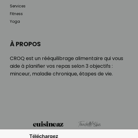
Services
Fitness
Yoga
À PROPOS
CROQ est un rééquilibrage alimentaire qui vous
aide à planifier vos repas selon 3 objectifs :
minceur, maladie chronique, étapes de vie.
Téléchargez