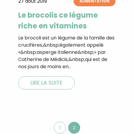
27 août 2019
ALIMENTATION
Confidentialité
.
Le brocolis ce légume
riche en vitamines
Le brocoli est un légume de la famille des
crucifères,&nbsp;également appelé
«&nbsp;asperge italienne&nbsp;» par
Catherine de Médicis,&nbsp;qui est de
nos jours de moins en…
LIRE LA SUITE
1
2