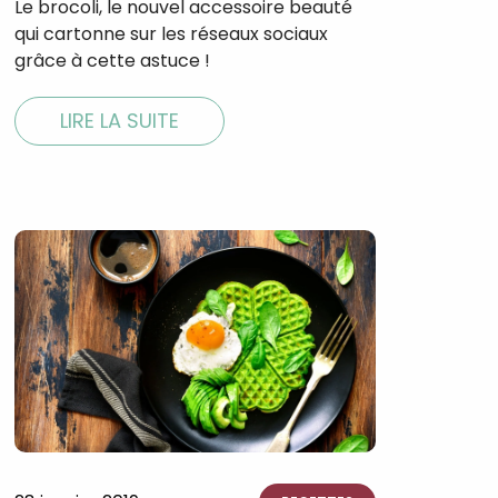
Le brocoli, le nouvel accessoire beauté
qui cartonne sur les réseaux sociaux
nnelle de
grâce à cette astuce !
LIRE LA SUITE
tal
verture
iser les
us
urriels,
i que
e vous
traceurs,
é
.
rs pour vous
es
t le lien de
r plus et
de