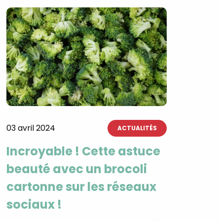
03 avril 2024
ACTUALITÉS
Incroyable ! Cette astuce
×
beauté avec un brocoli
cartonne sur les réseaux
t 180
 CROQ
sociaux !