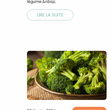
légume.&nbsp;
LIRE LA SUITE