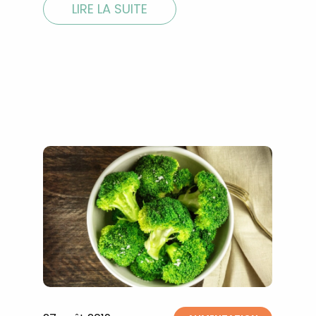
LIRE LA SUITE
Ainsi que la newsletter promotio
CROQ.
Je consens à ce que la société Digi
Prisma Players analyse le taux d'ou
des courriels pour mesurer et optim
performances des campagnes. No
pourrons savoir si vous ouvrez les co
l'heure à laquelle vous le faites ains
des informations sur le terminal qu
utilisez. Pour en savoir plus sur ces 
voir notre
politique de confidentialit
Je reçois mon cadeau !
Votre adresse email sera utilisée par Digital Prisma Playe
envoyer votre newsletter contenant des offres commercial
personnalisées. Vous pourrez vous désinscrire en utilisan
désabonnement intégré dans la newsletter. Pour en savoi
exercer vos droits, prenez connaissance de notre
Charte 