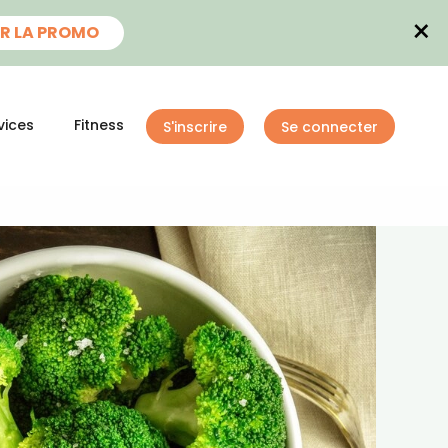
×
R LA PROMO
vices
Fitness
S'inscrire
Se connecter