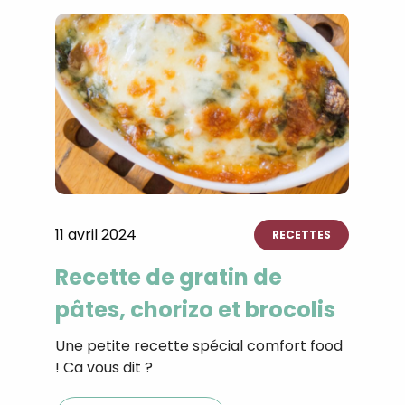
11 avril 2024
RECETTES
Recette de gratin de
pâtes, chorizo et brocolis
Recevez gratuitemen
Une petite recette spécial comfort food
!⁣ Ca vous dit ?
recettes inédites de
!