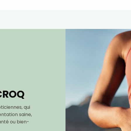
 CROQ
iciennes, qui
ntation saine,
anté ou bien-