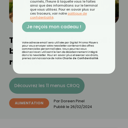
courriels, l'heure à laquelle vous le faites
ainsi que des informations sur le terminal
que vous utilisez. Pour en savoir plus sur
ces traceurs, voir notre
politique de
confidentialité
.
Je reçois mon cadeau !
Tout savoir sur le brocoli :
Votre adresse email sera utilisée par Digital Prisma Players
pour vous envoyer votre newsletter contenant des offres
bienfaits, nutrition et
commerciales personnalisées. Vous pourrez vous
désinscrire en utilisant le lien de désabonnement intégré
dans la newsletter. Pour en savoir plus et exercer vos droits,
recettes
prenez connaissance de notre
Charte de Confidentialité
.
Découvrez les 11 menus CROQ
Par
Doreen Pinel
ALIMENTATION
Publié le
26/02/2024