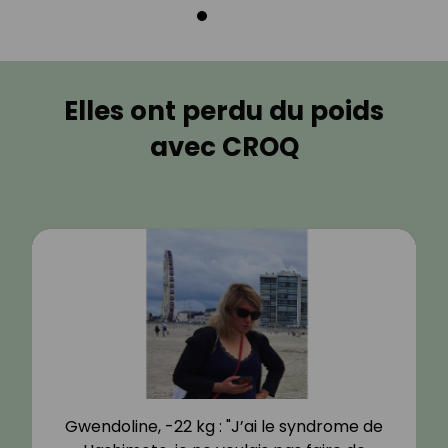
Elles ont perdu du poids
avec CROQ
Gwendoline, -22 kg : "J’ai le syndrome de