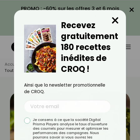
×
PROMO : -60% sur les offres 3 et 6 mois
×
avec le code CROQ60
Recevez
VOIR LA PROMO
gratuitement
180 recettes
inédites de
Accueil
Actus
Alimentation
CROQ !
Tout Savoir Sur Le Brocoli : Bienfaits, Nutrition Et Recettes
Ainsi que la newsletter promotionnelle
de CROQ.
Je consens à ce que la société Digital
Prisma Players analyse le taux d'ouverture
des courriels pour mesurer et optimiser les
performances des campagnes. Nous
pourrons savoir si vous ouvrez les