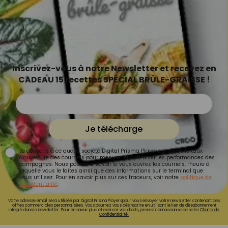
Inscrivez-vous à notre Newsletter et recevez en
CADEAU 15 recettes SPÉCIAL BRÛLE-GRAISSE !
Je télécharge
Je consens à ce que la société Digital Prisma Players analyse le taux
d'ouverture des courriels pour mesurer et optimiser les performances des
campagnes. Nous pourrons savoir si vous ouvrez les courriels, l'heure à
laquelle vous le faites ainsi que des informations sur le terminal que
vous utilisez. Pour en savoir plus sur ces traceurs, voir notre
politique de
confidentialité
.
Votre adresse email sera utilisée par Digital Prisma Playerspour vous envoyer votre newsletter contenant des
offres commerciales personnalisées. Vous pourrez vous désinscrire en utilisant le lien de désabonnement
intégré dans la newsletter. Pour en savoir plus et exercer vos droits, prenez connaissance de notre
Charte de
Confidentialité.