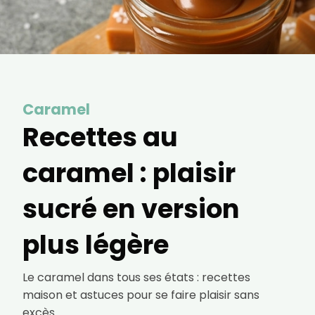
courriels, l'heure à laquelle vous le faites
ainsi que des informations sur le terminal
que vous utilisez. Pour en savoir plus sur
ces traceurs, voir notre
politique de
confidentialité
.
Je reçois mon cadeau !
Caramel
Votre adresse email sera utilisée par Digital Prisma Players
pour vous envoyer votre newsletter contenant des offres
commerciales personnalisées. Vous pourrez vous
Recettes au
désinscrire en utilisant le lien de désabonnement intégré
dans la newsletter. Pour en savoir plus et exercer vos droits,
prenez connaissance de notre
Charte de Confidentialité
.
caramel : plaisir
sucré en version
plus légère
Le caramel dans tous ses états : recettes
maison et astuces pour se faire plaisir sans
excès.