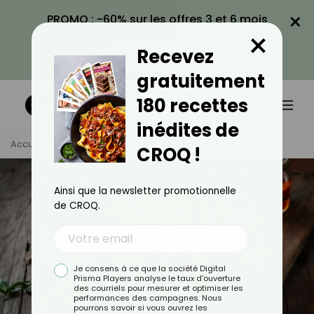
×
PROMO : -60% sur les offres 3 et 6 mois
×
avec le code CROQ60
Recevez
VOIR LA PROMO
gratuitement
180 recettes
inédites de
Accueil
Tag
Frites
CROQ !
Ainsi que la newsletter promotionnelle
de CROQ.
Je consens à ce que la société Digital
Prisma Players analyse le taux d'ouverture
des courriels pour mesurer et optimiser les
performances des campagnes. Nous
pourrons savoir si vous ouvrez les