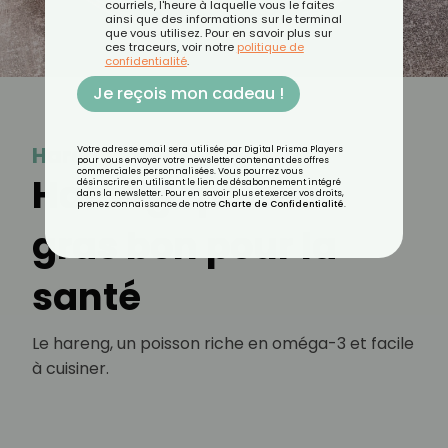
courriels, l'heure à laquelle vous le faites
ainsi que des informations sur le terminal
que vous utilisez. Pour en savoir plus sur
ces traceurs, voir notre
politique de
confidentialité
.
Je reçois mon cadeau !
Hareng
Votre adresse email sera utilisée par Digital Prisma Players
pour vous envoyer votre newsletter contenant des offres
commerciales personnalisées. Vous pourrez vous
Hareng : poisson
désinscrire en utilisant le lien de désabonnement intégré
dans la newsletter. Pour en savoir plus et exercer vos droits,
prenez connaissance de notre
Charte de Confidentialité
.
gras bon pour la
santé
Le hareng, un poisson riche en oméga-3 et facile
à cuisiner.