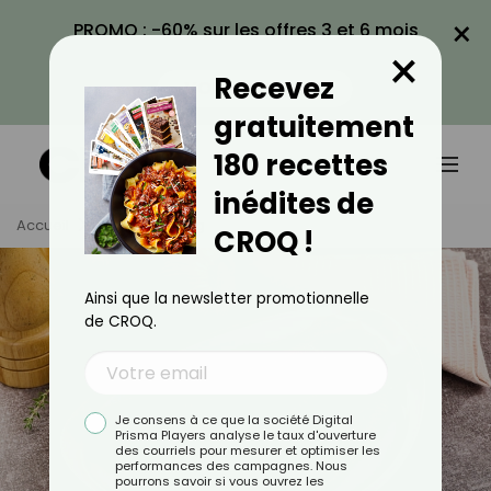
×
PROMO : -60% sur les offres 3 et 6 mois
×
avec le code CROQ60
Recevez
VOIR LA PROMO
gratuitement
180 recettes
inédites de
Accueil
Tag
Hareng
CROQ !
Ainsi que la newsletter promotionnelle
de CROQ.
Je consens à ce que la société Digital
Prisma Players analyse le taux d'ouverture
des courriels pour mesurer et optimiser les
performances des campagnes. Nous
pourrons savoir si vous ouvrez les