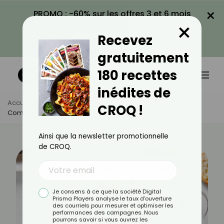
×
PROMO : -60% sur les offres 3 et 6 mois
×
avec le code CROQ60
Recevez
VOIR LA PROMO
gratuitement
180 recettes
inédites de
Accueil
Actus
Recettes
CROQ !
Comment Cuisiner Le Hareng ?
Ainsi que la newsletter promotionnelle
de CROQ.
Je consens à ce que la société Digital
Prisma Players analyse le taux d'ouverture
des courriels pour mesurer et optimiser les
performances des campagnes. Nous
pourrons savoir si vous ouvrez les