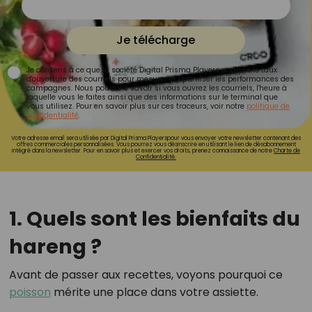
Je télécharge
Je consens à ce que la société Digital Prisma Players analyse le taux
d'ouverture des courriels pour mesurer et optimiser les performances des
campagnes. Nous pourrons savoir si vous ouvrez les courriels, l'heure à
laquelle vous le faites ainsi que des informations sur le terminal que
vous utilisez. Pour en savoir plus sur ces traceurs, voir notre
politique de
confidentialité
.
Votre adresse email sera utilisée par Digital Prisma Playerspour vous envoyer votre newsletter contenant des
offres commerciales personnalisées. Vous pourrez vous désinscrire en utilisant le lien de désabonnement
intégré dans la newsletter. Pour en savoir plus et exercer vos droits, prenez connaissance de notre
Charte de
Confidentialité.
1. Quels sont les bienfaits du
hareng ?
Avant de passer aux recettes, voyons pourquoi ce
poisson
mérite une place dans votre assiette.