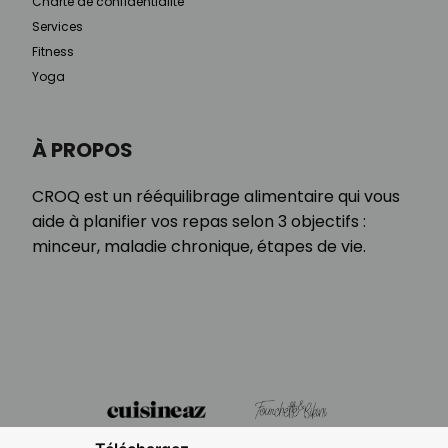
Charte de confidentialité
Services
Fitness
Yoga
À PROPOS
CROQ est un rééquilibrage alimentaire qui vous
aide à planifier vos repas selon 3 objectifs :
minceur, maladie chronique, étapes de vie.