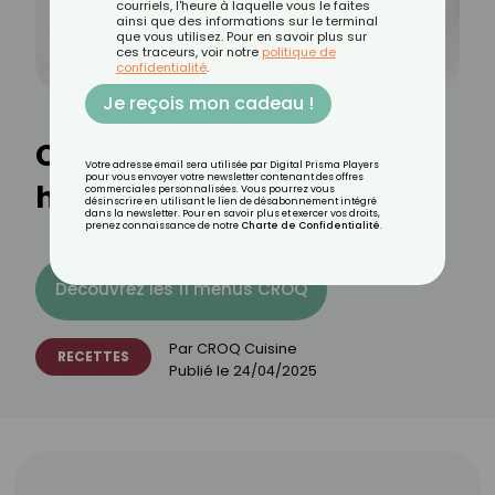
courriels, l'heure à laquelle vous le faites
ainsi que des informations sur le terminal
que vous utilisez. Pour en savoir plus sur
ces traceurs, voir notre
politique de
confidentialité
.
Je reçois mon cadeau !
Comment cuisiner le
Votre adresse email sera utilisée par Digital Prisma Players
pour vous envoyer votre newsletter contenant des offres
hareng ?
commerciales personnalisées. Vous pourrez vous
désinscrire en utilisant le lien de désabonnement intégré
dans la newsletter. Pour en savoir plus et exercer vos droits,
prenez connaissance de notre
Charte de Confidentialité
.
Découvrez les 11 menus CROQ
Par
CROQ Cuisine
RECETTES
Publié le
24/04/2025