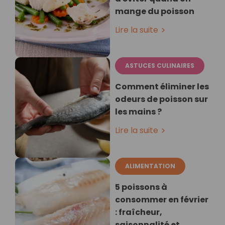
mange du poisson
Lire la suite
ASTUCES CULINAIRES
Comment éliminer les
odeurs de poisson sur
les mains ?
Lire la suite
ALIMENTATION
5 poissons à
consommer en février
: fraîcheur,
saisonnalité et