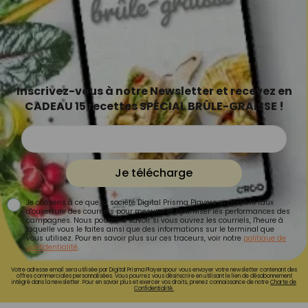
Inscrivez-vous à notre Newsletter et recevez en
CADEAU 15 recettes SPÉCIAL BRÛLE-GRAISSE !
Je télécharge
Je consens à ce que la société Digital Prisma Players analyse le taux
d'ouverture des courriels pour mesurer et optimiser les performances des
campagnes. Nous pourrons savoir si vous ouvrez les courriels, l'heure à
laquelle vous le faites ainsi que des informations sur le terminal que
vous utilisez. Pour en savoir plus sur ces traceurs, voir notre
politique de
confidentialité
.
Votre adresse email sera utilisée par Digital Prisma Playerspour vous envoyer votre newsletter contenant des
offres commerciales personnalisées. Vous pourrez vous désinscrire en utilisant le lien de désabonnement
intégré dans la newsletter. Pour en savoir plus et exercer vos droits, prenez connaissance de notre
Charte de
Confidentialité.