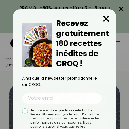
×
PROMO : -60% sur les offres 3 et 6 mois
×
avec le code CROQ60
Recevez
VOIR LA PROMO
gratuitement
180 recettes
inédites de
Accueil
Actus
Alimentation
CROQ !
Quels Sont Les Poissons Les Moins Coûteux ?
Ainsi que la newsletter promotionnelle
de CROQ.
Je consens à ce que la société Digital
Prisma Players analyse le taux d'ouverture
des courriels pour mesurer et optimiser les
performances des campagnes. Nous
pourrons savoir si vous ouvrez les