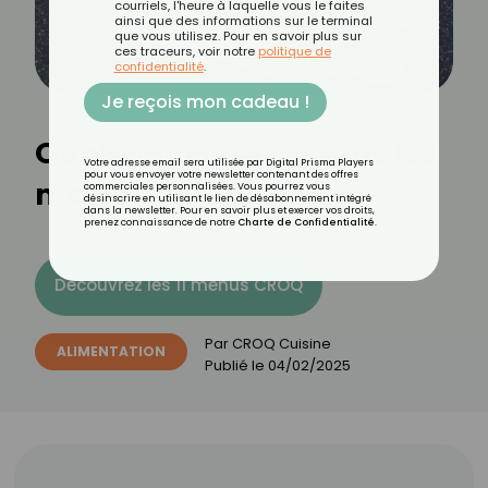
courriels, l'heure à laquelle vous le faites
ainsi que des informations sur le terminal
que vous utilisez. Pour en savoir plus sur
ces traceurs, voir notre
politique de
confidentialité
.
Je reçois mon cadeau !
Quels sont les poissons les
Votre adresse email sera utilisée par Digital Prisma Players
pour vous envoyer votre newsletter contenant des offres
moins coûteux ?
commerciales personnalisées. Vous pourrez vous
désinscrire en utilisant le lien de désabonnement intégré
dans la newsletter. Pour en savoir plus et exercer vos droits,
prenez connaissance de notre
Charte de Confidentialité
.
Découvrez les 11 menus CROQ
Par
CROQ Cuisine
ALIMENTATION
Publié le
04/02/2025