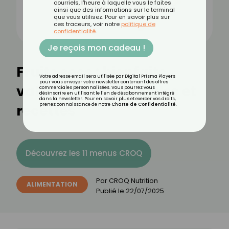
courriels, l'heure à laquelle vous le faites
ainsi que des informations sur le terminal
que vous utilisez. Pour en savoir plus sur
ces traceurs, voir notre
politique de
confidentialité
.
Je reçois mon cadeau !
Fruits secs : bienfaits,
Votre adresse email sera utilisée par Digital Prisma Players
pour vous envoyer votre newsletter contenant des offres
valeurs nutritionnelles et
commerciales personnalisées. Vous pourrez vous
désinscrire en utilisant le lien de désabonnement intégré
dans la newsletter. Pour en savoir plus et exercer vos droits,
recettes
prenez connaissance de notre
Charte de Confidentialité
.
Découvrez les 11 menus CROQ
Par
CROQ Nutrition
ALIMENTATION
Publié le
22/07/2025