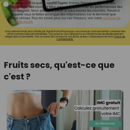
Je consens à ce que la société Digital Prisma Players analyse le taux
d'ouverture des courriels pour mesurer et optimiser les performances des
campagnes. Nous pourrons savoir si vous ouvrez les courriels, l'heure à
laquelle vous le faites ainsi que des informations sur le terminal que
vous utilisez. Pour en savoir plus sur ces traceurs, voir notre
politique de
confidentialité
.
Votre adresse email sera utilisée par Digital Prisma Playerspour vous envoyer votre newsletter contenant des
offres commerciales personnalisées. Vous pourrez vous désinscrire en utilisant le lien de désabonnement
intégré dans la newsletter. Pour en savoir plus et exercer vos droits, prenez connaissance de notre
Charte de
Confidentialité.
Fruits secs, qu'est-ce que
c'est ?