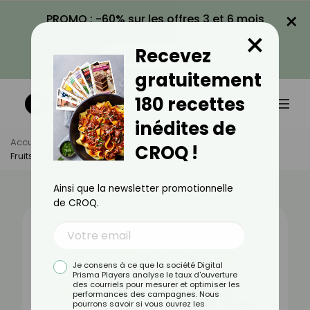
×
PROMO : -60% sur les offres 3 et 6 mois
×
avec le code CROQ60
Recevez
VOIR LA PROMO
gratuitement
180 recettes
inédites de
Accueil
Actus
Alimentation
CROQ !
Fruits Secs : Bienfaits, Valeurs Nutritionnelles Et Recettes
Ainsi que la newsletter promotionnelle
de CROQ.
Je consens à ce que la société Digital
Prisma Players analyse le taux d'ouverture
des courriels pour mesurer et optimiser les
performances des campagnes. Nous
pourrons savoir si vous ouvrez les