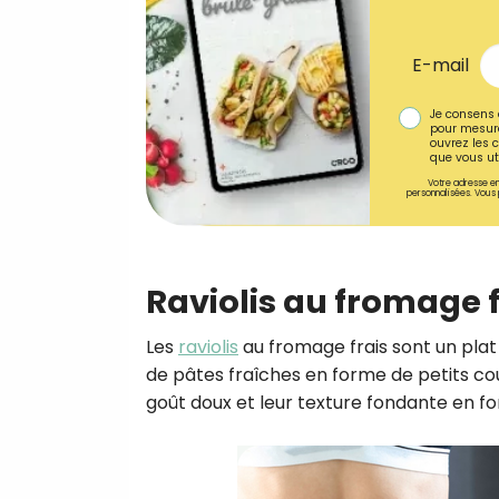
E-mail
Je consens 
pour mesure
ouvrez les c
que vous uti
Votre adresse em
personnalisées. Vous 
Raviolis au fromage f
Les
raviolis
au fromage frais sont un plat d
de pâtes fraîches en forme de petits co
goût doux et leur texture fondante en fon