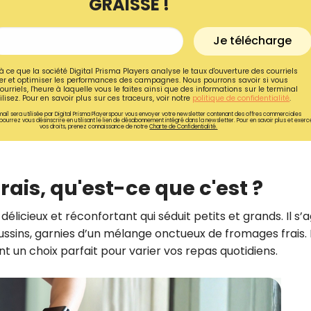
GRAISSE !
Je télécharge
à ce que la société Digital Prisma Players analyse le taux d'ouverture des courriels
r et optimiser les performances des campagnes. Nous pourrons savoir si vous
ourriels, l'heure à laquelle vous le faites ainsi que des informations sur le terminal
lisez. Pour en savoir plus sur ces traceurs, voir notre
politique de confidentialité
.
ail sera utilisée par Digital Prisma Playerspour vous envoyer votre newsletter contenant des offres commerciales
pourrez vous désinscrire en utilisant le lien de désabonnement intégré dans la newsletter. Pour en savoir plus et exerc
vos droits, prenez connaissance de notre
Charte de Confidentialité.
rais, qu'est-ce que c'est ?
élicieux et réconfortant qui séduit petits et grands. Il s’a
Recevez gratuitemen
ussins, garnies d’un mélange onctueux de fromages frais. 
recettes inédites de
t un choix parfait pour varier vos repas quotidiens.
!
Ainsi que la newsletter promotio