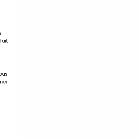
s
fait
Vous
mmer