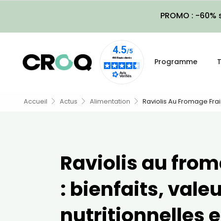
PROMO : -60% s
Programme
T
Accueil
Actus
Alimentation
Raviolis Au Fromage Frais
Raviolis au from
: bienfaits, vale
nutritionnelles e