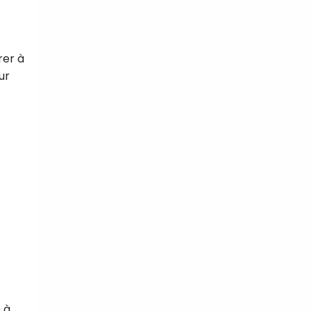
rer à
ur
 à