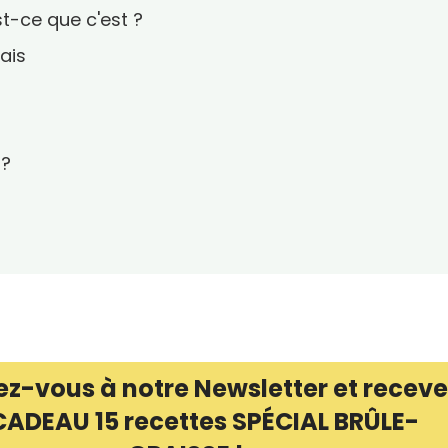
st-ce que c'est ?
ais
 ?
ez-vous à notre Newsletter et receve
CADEAU 15 recettes SPÉCIAL BRÛLE-