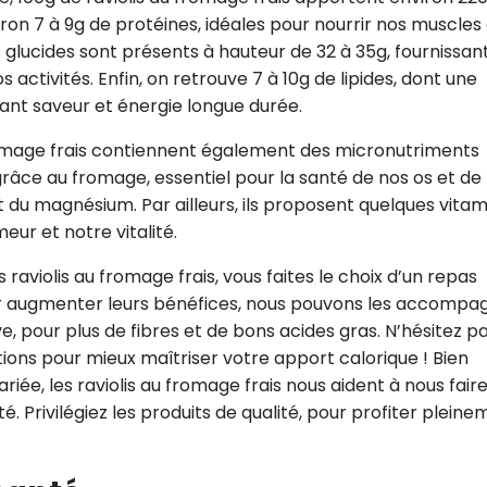
iron 7 à 9g de protéines, idéales pour nourrir nos muscles
s glucides sont présents à hauteur de 32 à 35g, fournissan
 activités. Enfin, on retrouve 7 à 10g de lipides, dont une
tant saveur et énergie longue durée.
fromage frais contiennent également des micronutriments
 grâce au fromage, essentiel pour la santé de nos os et de
 du magnésium. Par ailleurs, ils proposent quelques vita
eur et notre vitalité.
raviolis au fromage frais, vous faites le choix d’un repas
our augmenter leurs bénéfices, nous pouvons les accompa
live, pour plus de fibres et de bons acides gras. N’hésitez p
ortions pour mieux maîtriser votre apport calorique ! Bien
riée, les raviolis au fromage frais nous aident à nous fair
é. Privilégiez les produits de qualité, pour profiter plein