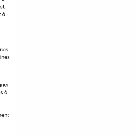
 et
t à
 nos
mines
gner
as à
e
ement