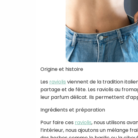
Origine et histoire
Les
raviolis
viennent de la tradition itali
partage et de fête. Les raviolis au from
leur parfum délicat. Ils permettent d’a
Ingrédients et préparation
Pour faire ces
raviolis
, nous utilisons ava
l’intérieur, nous ajoutons un mélange fr
des herbes comme le basilic ou la cibou