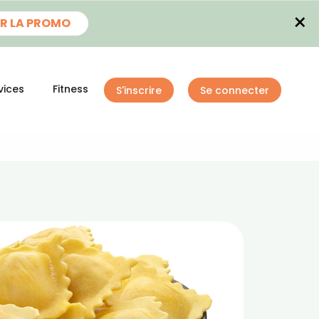
×
R LA PROMO
vices
Fitness
S'inscrire
Se connecter