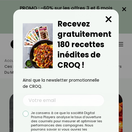
×
PROMO : -60% sur les offres 3 et 6 mois
×
avec le code CROQ60
Recevez
VOIR LA PROMO
gratuitement
180 recettes
inédites de
Accueil
Actus
Actualités
CROQ !
Ces Raviolis Au Bœuf Notés 84/100 Sur Yuka Sont Les Meilleurs
Du Marché
Ainsi que la newsletter promotionnelle
de CROQ.
Je consens à ce que la société Digital
Prisma Players analyse le taux d'ouverture
des courriels pour mesurer et optimiser les
performances des campagnes. Nous
pourrons savoir si vous ouvrez les