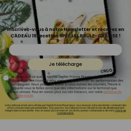
Inscrivez-vous à notre Newsletter et recevez en
CADEAU 15 recettes SPÉCIAL BRÛLE-GRAISSE !
Je télécharge
Je consens à ce que la société Digital Prisma Players analyse le taux
d'ouverture des courriels pour mesurer et optimiser les performances des
campagnes. Nous pourrons savoir si vous ouvrez les courriels, l'heure à
laquelle vous le faites ainsi que des informations sur le terminal que
vous utilisez. Pour en savoir plus sur ces traceurs, voir notre
politique de
confidentialité
.
Votre adresse email sera utilisée par Digital Prisma Playerspour vous envoyer votre newsletter contenant des
offres commerciales personnalisées. Vous pourrez vous désinscrire en utilisant le lien de désabonnement
intégré dans la newsletter. Pour en savoir plus et exercer vos droits, prenez connaissance de notre
Charte de
Confidentialité.