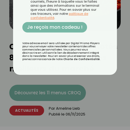
courriels, l'heure à laquelle vous le faites
ainsi que des informations sur le terminal
que vous utilisez. Pour en savoir plus sur
ces traceurs, voir notre
politique de
confidentialité
.
Je reçois mon cadeau !
Ces raviolis au bœuf notés
Votre adresse email sera utilisée par Digital Prisma Players
pour vous envoyer votre newsletter contenant des offres
commerciales personnalisées. Vous pourrez vous
désinscrire en utilisant le lien de désabonnement intégré
84/100 sur Yuka sont les
dans la newsletter. Pour en savoir plus et exercer vos droits,
prenez connaissance de notre
Charte de Confidentialité
.
meilleurs du marché
Découvrez les 11 menus CROQ
Par
Ameline Lieb
ACTUALITÉS
Publié le
06/11/2025