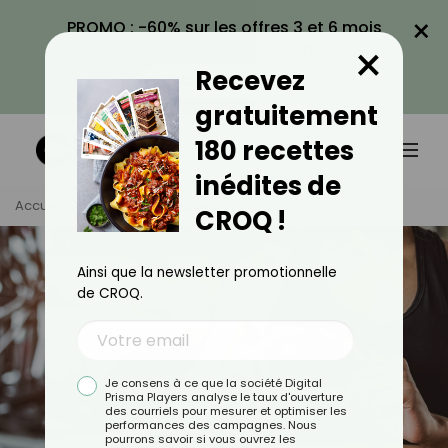
×
PROMO : -60% sur les offres 3 et 6 mois
×
avec le code CROQ60
Recevez
VOIR LA PROMO
gratuitement
180 recettes
inédites de
Accueil
Tag
Cardiaque
CROQ !
Ainsi que la newsletter promotionnelle
de CROQ.
Je consens à ce que la société Digital
Prisma Players analyse le taux d'ouverture
des courriels pour mesurer et optimiser les
performances des campagnes. Nous
pourrons savoir si vous ouvrez les