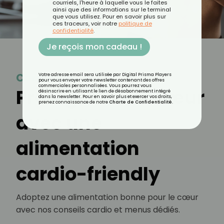
courriels, l'heure à laquelle vous le faites
ainsi que des informations sur le terminal
que vous utilisez. Pour en savoir plus sur
ces traceurs, voir notre
politique de
confidentialité
.
Je reçois mon cadeau !
Cardiaque
Votre adresse email sera utilisée par Digital Prisma Players
pour vous envoyer votre newsletter contenant des offres
commerciales personnalisées. Vous pourrez vous
Protégez votre cœur
désinscrire en utilisant le lien de désabonnement intégré
dans la newsletter. Pour en savoir plus et exercer vos droits,
prenez connaissance de notre
Charte de Confidentialité
.
avec une
alimentation
cardio-friendly
Adoptez une alimentation bonne pour le cœur
avec nos conseils cardio et menus dédiés.