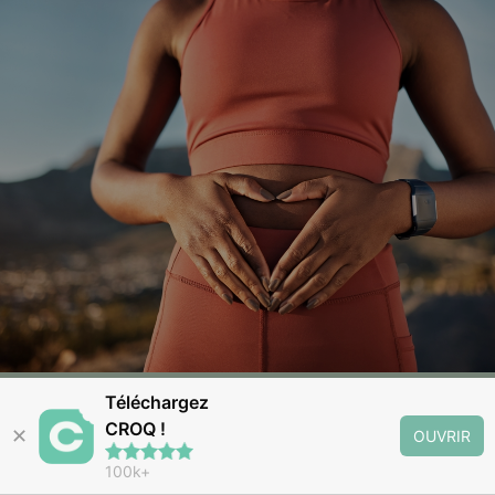
Téléchargez
CROQ !
✕
OUVRIR
Croq
100k+