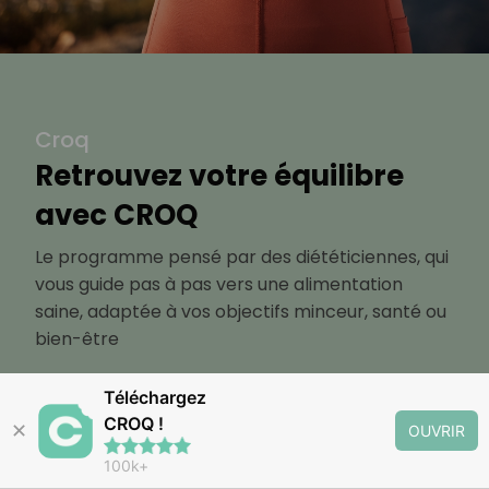
Croq
Retrouvez votre équilibre
avec CROQ
Le programme pensé par des diététiciennes, qui
vous guide pas à pas vers une alimentation
saine, adaptée à vos objectifs minceur, santé ou
bien-être
Téléchargez
Découvrir
CROQ !
✕
OUVRIR
100k+