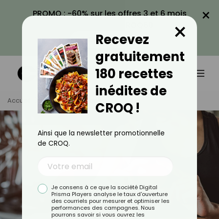
×
PROMO : -60% sur les offres 3 et 6 mois
×
avec le code CROQ60
Recevez
VOIR LA PROMO
gratuitement
180 recettes
inédites de
Accueil
Tag
Cardiaque
CROQ !
Ainsi que la newsletter promotionnelle
de CROQ.
Je consens à ce que la société Digital
Prisma Players analyse le taux d'ouverture
des courriels pour mesurer et optimiser les
performances des campagnes. Nous
pourrons savoir si vous ouvrez les