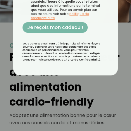
courriels, l'heure à laquelle vous le faites
ainsi que des informations sur le terminal
que vous utilisez. Pour en savoir plus sur
ces traceurs, voir notre
politique de
confidentialité
.
Je reçois mon cadeau !
Cardiaque
Votre adresse email sera utilisée par Digital Prisma Players
pour vous envoyer votre newsletter contenant des offres
commerciales personnalisées. Vous pourrez vous
Protégez votre cœur
désinscrire en utilisant le lien de désabonnement intégré
dans la newsletter. Pour en savoir plus et exercer vos droits,
prenez connaissance de notre
Charte de Confidentialité
.
avec une
alimentation
cardio-friendly
Adoptez une alimentation bonne pour le cœur
avec nos conseils cardio et menus dédiés.