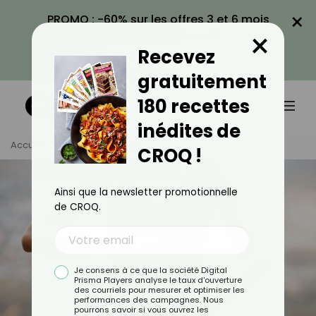
×
PROMO : -60% sur les offres 3 et 6 mois
×
avec le code CROQ60
Recevez
VOIR LA PROMO
gratuitement
180 recettes
inédites de
Accueil
Tag
Digestion
CROQ !
Ainsi que la newsletter promotionnelle
de CROQ.
Je consens à ce que la société Digital
Prisma Players analyse le taux d'ouverture
des courriels pour mesurer et optimiser les
performances des campagnes. Nous
pourrons savoir si vous ouvrez les