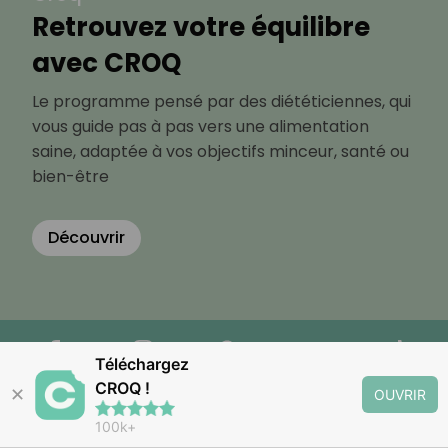
Retrouvez votre équilibre
avec CROQ
Le programme pensé par des diététiciennes, qui
vous guide pas à pas vers une alimentation
saine, adaptée à vos objectifs minceur, santé ou
bien-être
Découvrir
Téléchargez
CROQ !
✕
OUVRIR
100k+