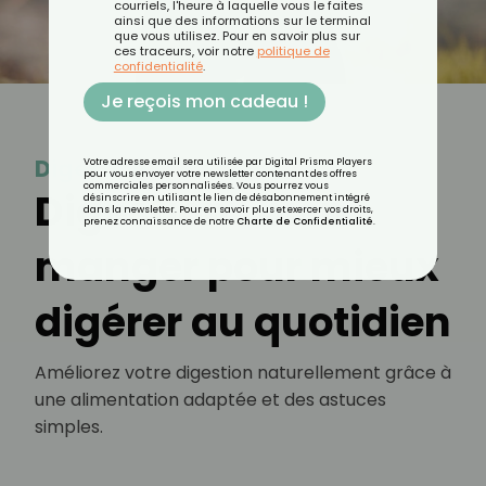
courriels, l'heure à laquelle vous le faites
ainsi que des informations sur le terminal
que vous utilisez. Pour en savoir plus sur
ces traceurs, voir notre
politique de
confidentialité
.
Je reçois mon cadeau !
Digestion
Votre adresse email sera utilisée par Digital Prisma Players
pour vous envoyer votre newsletter contenant des offres
commerciales personnalisées. Vous pourrez vous
Digestion : bien
désinscrire en utilisant le lien de désabonnement intégré
dans la newsletter. Pour en savoir plus et exercer vos droits,
prenez connaissance de notre
Charte de Confidentialité
.
manger pour mieux
digérer au quotidien
Améliorez votre digestion naturellement grâce à
une alimentation adaptée et des astuces
simples.