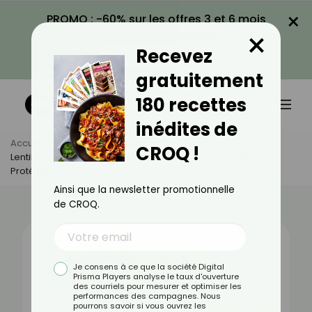
×
PROMO : -60% sur les offres 3 et 6 mois
×
avec le code CROQ60
Recevez
VOIR LA PROMO
gratuitement
180 recettes
inédites de
Accueil
Actus
Alimentation
CROQ !
Lentilles Ou Pois Chiche : Lesquels Sont Les Plus Riches En
Protéines ?
Ainsi que la newsletter promotionnelle
de CROQ.
Je consens à ce que la société Digital
Prisma Players analyse le taux d'ouverture
des courriels pour mesurer et optimiser les
performances des campagnes. Nous
pourrons savoir si vous ouvrez les