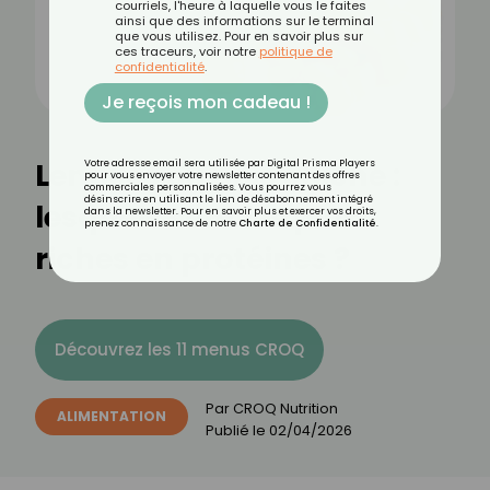
courriels, l'heure à laquelle vous le faites
ainsi que des informations sur le terminal
que vous utilisez. Pour en savoir plus sur
ces traceurs, voir notre
politique de
confidentialité
.
Je reçois mon cadeau !
Lentilles ou pois chiche :
Votre adresse email sera utilisée par Digital Prisma Players
pour vous envoyer votre newsletter contenant des offres
commerciales personnalisées. Vous pourrez vous
désinscrire en utilisant le lien de désabonnement intégré
lesquels sont les plus
dans la newsletter. Pour en savoir plus et exercer vos droits,
prenez connaissance de notre
Charte de Confidentialité
.
riches en protéines ?
Découvrez les 11 menus CROQ
Par
CROQ Nutrition
ALIMENTATION
Publié le
02/04/2026