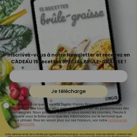
Inscrivez-vous à notre Newsletter et recevez en
CADEAU 15 recettes SPÉCIAL BRÛLE-GRAISSE !
Je télécharge
Je consens à ce que la société Digital Prisma Players analyse le taux
d'ouverture des courriels pour mesurer et optimiser les performances des
campagnes. Nous pourrons savoir si vous ouvrez les courriels, l'heure à
laquelle vous le faites ainsi que des informations sur le terminal que
vous utilisez. Pour en savoir plus sur ces traceurs, voir notre
politique de
confidentialité
.
Votre adresse email sera utilisée par Digital Prisma Playerspour vous envoyer votre newsletter contenant des