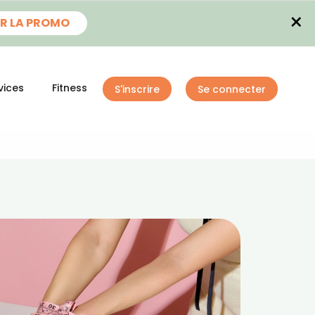
×
R LA PROMO
vices
Fitness
S'inscrire
Se connecter