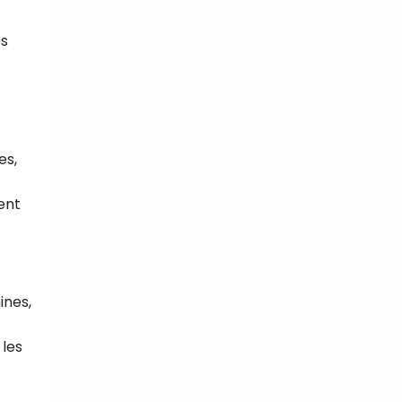
és
es,
ent
ines,
 les