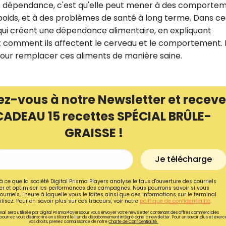
 dépendance, c'est qu'elle peut mener à des comporte
e poids, et à des problèmes de santé à long terme. Dans ce
s qui créent une dépendance alimentaire, en expliquant
 et comment ils affectent le cerveau et le comportement.
pour remplacer ces aliments de manière saine.
ez-vous à notre Newsletter et receve
CADEAU 15 recettes SPÉCIAL BRÛLE-
GRAISSE !
Je télécharge
à ce que la société Digital Prisma Players analyse le taux d'ouverture des courriels
r et optimiser les performances des campagnes. Nous pourrons savoir si vous
ourriels, l'heure à laquelle vous le faites ainsi que des informations sur le terminal
lisez. Pour en savoir plus sur ces traceurs, voir notre
politique de confidentialité
.
ail sera utilisée par Digital Prisma Playerspour vous envoyer votre newsletter contenant des offres commerciales
pourrez vous désinscrire en utilisant le lien de désabonnement intégré dans la newsletter. Pour en savoir plus et exerc
vos droits, prenez connaissance de notre
Charte de Confidentialité.