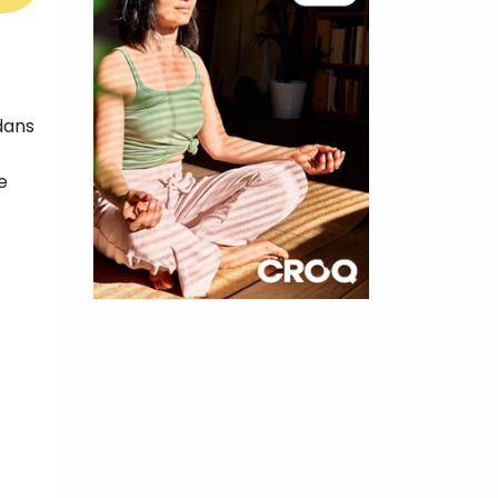
dans
e
×
t 180
 CROQ
nnelle de