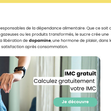
 responsables de la dépendance alimentaire. Que ce soit 
s gazeuses ou les produits transformés, le sucre crée une
la libération de
dopamine
, une hormone de plaisir, dans l
de satisfaction après consommation.
Recevez gratuitemen
recettes inédites de
!
Ainsi que la newsletter promotio