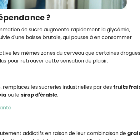
CROQ.
dépendance ?
mmation de sucre augmente rapidement la glycémie,
Je consens à ce que la société Digi
uivie d'une baisse brutale, qui pousse à en consommer
Prisma Players analyse le taux d'ou
des courriels pour mesurer et optim
performances des campagnes. No
active les mêmes zones du cerveau que certaines drogues
pourrons savoir si vous ouvrez les co
us pour retrouver cette sensation de plaisir.
l'heure à laquelle vous le faites ains
des informations sur le terminal qu
utilisez. Pour en savoir plus sur ces 
voir notre
politique de confidentialit
 remplacez les sucreries industrielles par des
fruits frai
Je reçois mon cadeau !
via
ou le
sirop d'érable
.
santé
Votre adresse email sera utilisée par Digital Prisma Playe
envoyer votre newsletter contenant des offres commercial
personnalisées. Vous pourrez vous désinscrire en utilisan
désabonnement intégré dans la newsletter. Pour en savoi
exercer vos droits, prenez connaissance de notre
Charte 
Confidentialité
.
autement addictifs en raison de leur combinaison de
grai