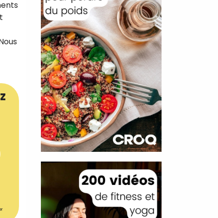
ments
t
 Nous
z
er