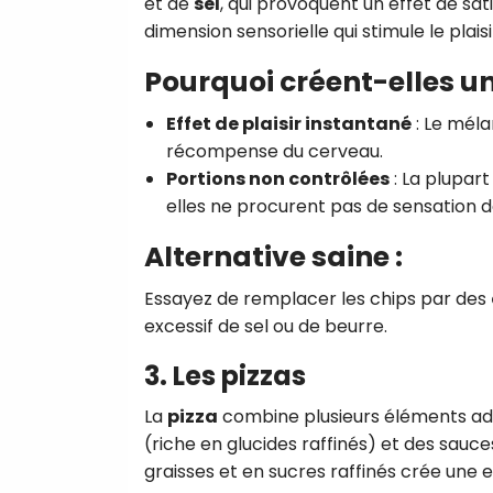
et de
sel
, qui provoquent un effet de sat
dimension sensorielle qui stimule le plaisi
Pourquoi créent-elles 
Effet de plaisir instantané
: Le méla
récompense du cerveau.
Portions non contrôlées
: La plupar
elles ne procurent pas de sensation de
Alternative saine :
Essayez de remplacer les chips par des
excessif de sel ou de beurre.
3. Les pizzas
La
pizza
combine plusieurs éléments addi
(riche en glucides raffinés) et des sauc
graisses et en sucres raffinés crée une e