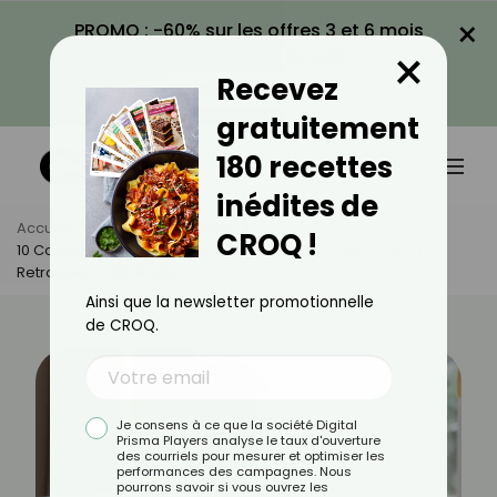
×
PROMO : -60% sur les offres 3 et 6 mois
×
avec le code CROQ60
Recevez
VOIR LA PROMO
gratuitement
180 recettes
inédites de
Accueil
Actus
Bien-Être
CROQ !
10 Conseils Pour Arrêter De Cogiter : Libérez Votre Esprit Et
Retrouvez La Sérénité
Ainsi que la newsletter promotionnelle
de CROQ.
Je consens à ce que la société Digital
Prisma Players analyse le taux d'ouverture
des courriels pour mesurer et optimiser les
performances des campagnes. Nous
pourrons savoir si vous ouvrez les