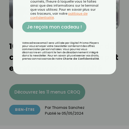
courriels, l'heure à laquelle vous le faites
ainsi que des informations sur le terminal
que vous utilisez. Pour en savoir plus sur
ces traceurs, voir notre
politique de
confidentialité
.
Je reçois mon cadeau !
10 conseils pour arrêter de
Votre adresse email sera utilisée par Digital Prisma Players
pour vous envoyer votre newsletter contenant des offres
commerciales personnalisées. Vous pourrez vous
désinscrire en utilisant le lien de désabonnement intégré
cogiter : libérez votre esprit
dans la newsletter. Pour en savoir plus et exercer vos droits,
prenez connaissance de notre
Charte de Confidentialité
.
et retrouvez la sérénité
Découvrez les 11 menus CROQ
Par
Thomas Sanchez
BIEN-ÊTRE
Publié le
05/05/2024