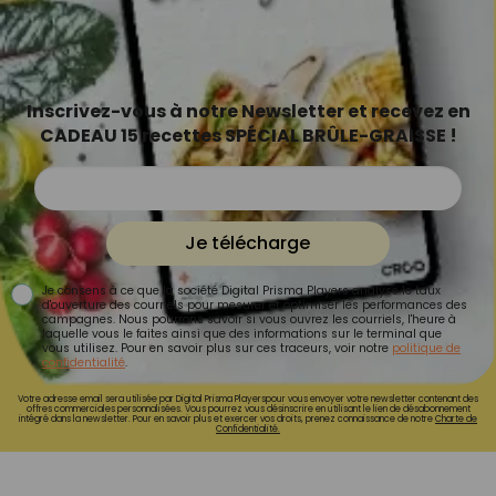
Inscrivez-vous à notre Newsletter et recevez en
CADEAU 15 recettes SPÉCIAL BRÛLE-GRAISSE !
Je télécharge
Je consens à ce que la société Digital Prisma Players analyse le taux
d'ouverture des courriels pour mesurer et optimiser les performances des
campagnes. Nous pourrons savoir si vous ouvrez les courriels, l'heure à
laquelle vous le faites ainsi que des informations sur le terminal que
vous utilisez. Pour en savoir plus sur ces traceurs, voir notre
politique de
confidentialité
.
Votre adresse email sera utilisée par Digital Prisma Playerspour vous envoyer votre newsletter contenant des
offres commerciales personnalisées. Vous pourrez vous désinscrire en utilisant le lien de désabonnement
intégré dans la newsletter. Pour en savoir plus et exercer vos droits, prenez connaissance de notre
Charte de
Confidentialité.