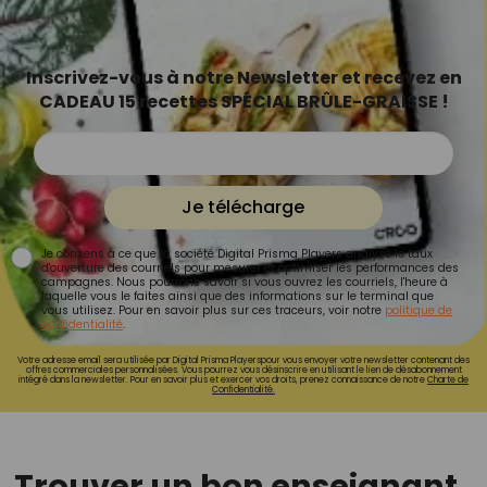
Inscrivez-vous à notre Newsletter et recevez en
CADEAU 15 recettes SPÉCIAL BRÛLE-GRAISSE !
Je télécharge
Je consens à ce que la société Digital Prisma Players analyse le taux
d'ouverture des courriels pour mesurer et optimiser les performances des
campagnes. Nous pourrons savoir si vous ouvrez les courriels, l'heure à
laquelle vous le faites ainsi que des informations sur le terminal que
vous utilisez. Pour en savoir plus sur ces traceurs, voir notre
politique de
confidentialité
.
Votre adresse email sera utilisée par Digital Prisma Playerspour vous envoyer votre newsletter contenant des
offres commerciales personnalisées. Vous pourrez vous désinscrire en utilisant le lien de désabonnement
intégré dans la newsletter. Pour en savoir plus et exercer vos droits, prenez connaissance de notre
Charte de
Confidentialité.
Trouver un bon enseignant