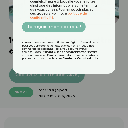
courriels, l'heure à laquelle vous le faites
ainsi que des informations sur le terminal
que vous utilisez. Pour en savoir plus sur
ces traceurs, voir notre
politique de
confidentialité
.
Je reçois mon cadeau !
10 conseils pour se mettre
Votre adresse email sera utilisée par Digital Prisma Players
pour vous envoyer votre newsletter contenant des offres
au taï chi
commerciales personnalisées. Vous pourrez vous
désinscrire en utilisant le lien de désabonnement intégré
dans la newsletter. Pour en savoir plus et exercer vos droits,
prenez connaissance de notre
Charte de Confidentialité
.
Découvrez les 11 menus CROQ
Par
CROQ Sport
SPORT
Publié le
21/06/2025