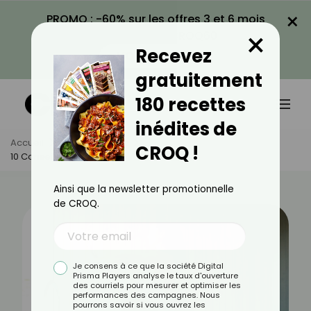
×
PROMO : -60% sur les offres 3 et 6 mois
×
avec le code CROQ60
Recevez
VOIR LA PROMO
gratuitement
180 recettes
inédites de
Accueil
Actus
Sport
CROQ !
10 Conseils Pour Se Mettre Au Taï Chi
Ainsi que la newsletter promotionnelle
de CROQ.
Je consens à ce que la société Digital
Prisma Players analyse le taux d'ouverture
des courriels pour mesurer et optimiser les
performances des campagnes. Nous
pourrons savoir si vous ouvrez les