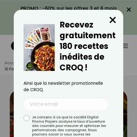
×
PROMO : -60% sur les offres 3 et 6 mois
×
avec le code CROQ60
Recevez
VOIR LA PROMO
gratuitement
180 recettes
inédites de
Accueil
Actus
Astuces Culinaires
CROQ !
10 Façons D’utiliser Les Eaux De Cuisson
Ainsi que la newsletter promotionnelle
de CROQ.
Je consens à ce que la société Digital
Prisma Players analyse le taux d'ouverture
des courriels pour mesurer et optimiser les
performances des campagnes. Nous
pourrons savoir si vous ouvrez les