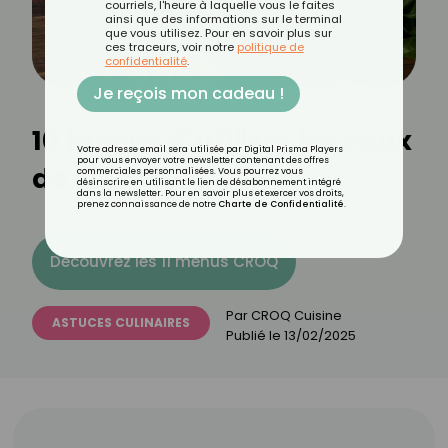
courriels, l'heure à laquelle vous le faites
ainsi que des informations sur le terminal
que vous utilisez. Pour en savoir plus sur
ces traceurs, voir notre
politique de
confidentialité
.
Je reçois mon cadeau !
10 façons d’utiliser les eaux
Votre adresse email sera utilisée par Digital Prisma Players
pour vous envoyer votre newsletter contenant des offres
de cuisson
commerciales personnalisées. Vous pourrez vous
désinscrire en utilisant le lien de désabonnement intégré
dans la newsletter. Pour en savoir plus et exercer vos droits,
prenez connaissance de notre
Charte de Confidentialité
.
Découvrez les 11 menus CROQ
Par
CROQ Cuisine
ASTUCES CULINAIRES
Publié le
13/02/2025