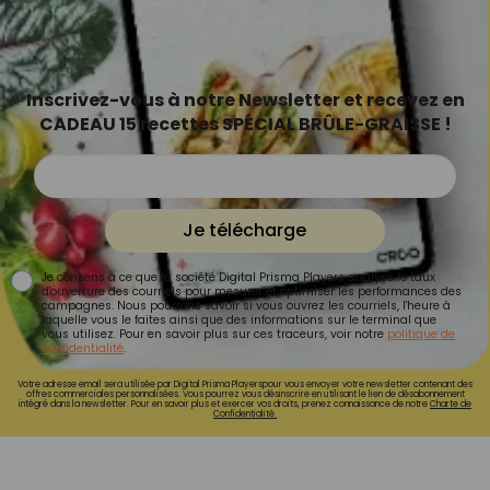
Inscrivez-vous à notre Newsletter et recevez en
CADEAU 15 recettes SPÉCIAL BRÛLE-GRAISSE !
Je télécharge
Je consens à ce que la société Digital Prisma Players analyse le taux
d'ouverture des courriels pour mesurer et optimiser les performances des
campagnes. Nous pourrons savoir si vous ouvrez les courriels, l'heure à
laquelle vous le faites ainsi que des informations sur le terminal que
vous utilisez. Pour en savoir plus sur ces traceurs, voir notre
politique de
confidentialité
.
Votre adresse email sera utilisée par Digital Prisma Playerspour vous envoyer votre newsletter contenant des
offres commerciales personnalisées. Vous pourrez vous désinscrire en utilisant le lien de désabonnement
intégré dans la newsletter. Pour en savoir plus et exercer vos droits, prenez connaissance de notre
Charte de
Confidentialité.