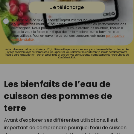
Je télécharge
Je consens à ce que la société Digital Prisma Players analyse le taux
d'ouverture des courriels pour mesurer et optimiser les performances des
campagnes. Nous pourrons savoir si vous ouvrez les courriels, l'heure à
laquelle vous le faites ainsi que des informations sur le terminal que
vous utilisez. Pour en savoir plus sur ces traceurs, voir notre
politique de
confidentialité
.
Votre adresse email sera utilisée par Digital Prisma Playerspour vous envoyer votre newsletter contenant des
offres commerciales personnalisées. Vous pourrez vous désinscrire en utilisant le lien de désabonnement
intégré dans la newsletter. Pour en savoir plus et exercer vos droits, prenez connaissance de notre
Charte de
Confidentialité.
Les bienfaits de l’eau de
cuisson des pommes de
terre
Avant d'explorer ses différentes utilisations, il est
important de comprendre pourquoi l’eau de cuisson