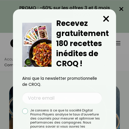
×
PROMO : -60% sur les offres 3 et 6 mois
×
avec le code CROQ60
Recevez
VOIR LA PROMO
gratuitement
180 recettes
inédites de
Accueil
Actus
Astuces Culinaires
CROQ !
Comment Utiliser L’eau De Cuisson Des Pommes De Terre ?
Ainsi que la newsletter promotionnelle
de CROQ.
Je consens à ce que la société Digital
Prisma Players analyse le taux d'ouverture
des courriels pour mesurer et optimiser les
performances des campagnes. Nous
pourrons savoir si vous ouvrez les