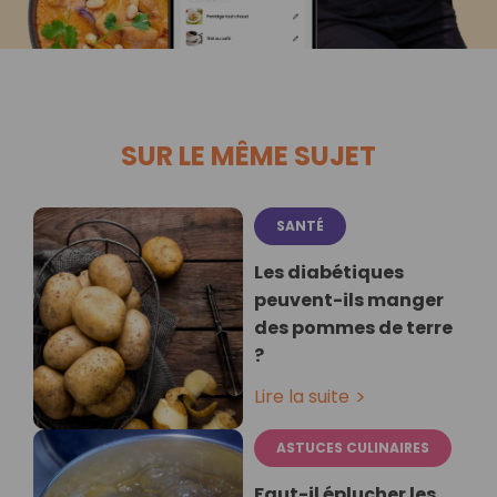
SUR LE MÊME SUJET
SANTÉ
Les diabétiques
peuvent-ils manger
des pommes de terre
?
Lire la suite
ASTUCES CULINAIRES
Faut-il éplucher les