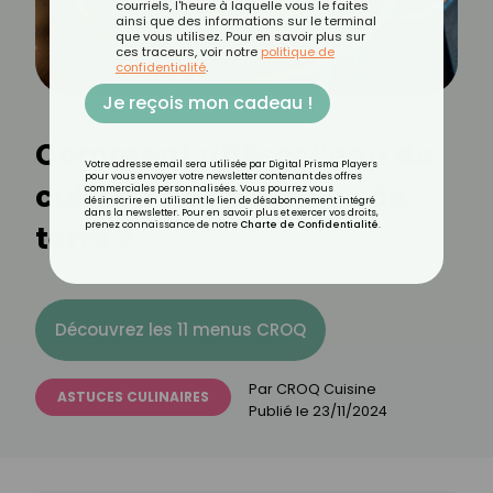
courriels, l'heure à laquelle vous le faites
ainsi que des informations sur le terminal
que vous utilisez. Pour en savoir plus sur
ces traceurs, voir notre
politique de
confidentialité
.
Je reçois mon cadeau !
Comment utiliser l’eau de
Votre adresse email sera utilisée par Digital Prisma Players
pour vous envoyer votre newsletter contenant des offres
cuisson des pommes de
commerciales personnalisées. Vous pourrez vous
désinscrire en utilisant le lien de désabonnement intégré
dans la newsletter. Pour en savoir plus et exercer vos droits,
terre ?
prenez connaissance de notre
Charte de Confidentialité
.
Découvrez les 11 menus CROQ
Par
CROQ Cuisine
ASTUCES CULINAIRES
Publié le
23/11/2024