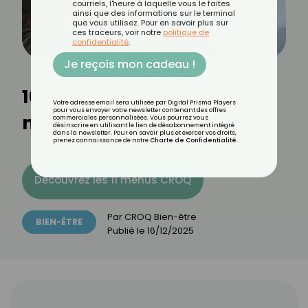
courriels, l'heure à laquelle vous le faites
ainsi que des informations sur le terminal
que vous utilisez. Pour en savoir plus sur
ces traceurs, voir notre
politique de
confidentialité
.
Je reçois mon cadeau !
10 gestes du quotidien qui
Votre adresse email sera utilisée par Digital Prisma Players
pour vous envoyer votre newsletter contenant des offres
nous font vieillir plus vite
commerciales personnalisées. Vous pourrez vous
désinscrire en utilisant le lien de désabonnement intégré
dans la newsletter. Pour en savoir plus et exercer vos droits,
prenez connaissance de notre
Charte de Confidentialité
.
Découvrez les 11 menus CROQ
Par
CROQ Bien-être
BIEN-ÊTRE
Publié le
16/12/2025