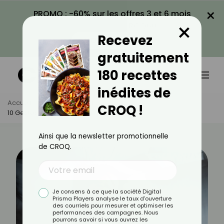
×
PROMO : -60% sur les offres 3 et 6 mois
×
avec le code CROQ60
Recevez
VOIR LA PROMO
gratuitement
180 recettes
inédites de
Accueil
Actus
Bien-Être
CROQ !
10 Gestes Du Quotidien Qui Nous Font Vieillir Plus Vite
Ainsi que la newsletter promotionnelle
de CROQ.
Je consens à ce que la société Digital
Prisma Players analyse le taux d'ouverture
des courriels pour mesurer et optimiser les
performances des campagnes. Nous
pourrons savoir si vous ouvrez les