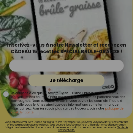
Inscrivez-vous à notre Newsletter et recevez en
CADEAU 15 recettes SPÉCIAL BRÛLE-GRAISSE !
Je télécharge
Je consens à ce que la société Digital Prisma Players analyse le taux
d'ouverture des courriels pour mesurer et optimiser les performances des
campagnes. Nous pourrons savoir si vous ouvrez les courriels, l'heure à
laquelle vous le faites ainsi que des informations sur le terminal que
vous utilisez. Pour en savoir plus sur ces traceurs, voir notre
politique de
confidentialité
.
Votre adresse email sera utilisée par Digital Prisma Playerspour vous envoyer votre newsletter contenant des
offres commerciales personnalisées. Vous pourrez vous désinscrire en utilisant le lien de désabonnement
intégré dans la newsletter. Pour en savoir plus et exercer vos droits, prenez connaissance de notre
Charte de
Confidentialité.