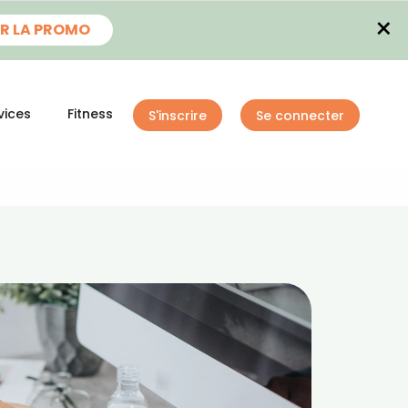
×
R LA PROMO
vices
Fitness
S'inscrire
Se connecter