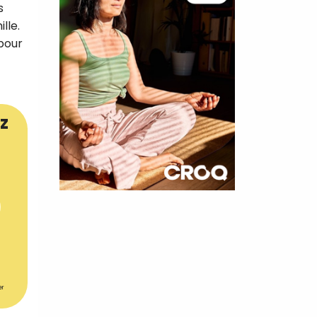
s
lle.
 pour
z
×
t 180
 CROQ
er
nnelle de