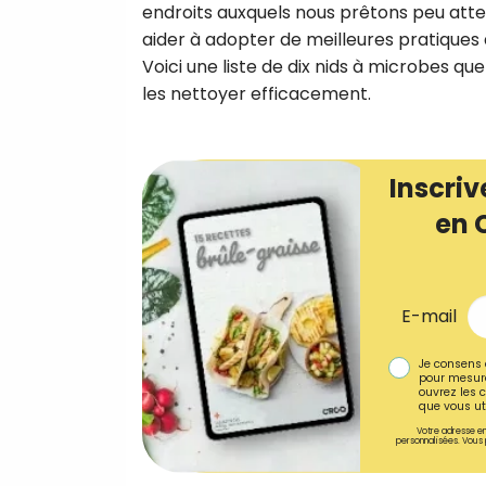
endroits auxquels nous prêtons peu atte
aider à adopter de meilleures pratiques 
Voici une liste de dix nids à microbes que
les nettoyer efficacement.
Inscriv
en 
E-mail
Je consens 
pour mesure
ouvrez les c
que vous uti
Votre adresse em
personnalisées. Vous 