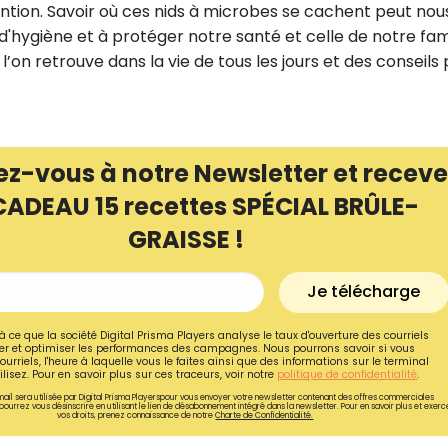
ntion. Savoir où ces nids à microbes se cachent peut nou
d'hygiène et à protéger notre santé et celle de notre fami
 l’on retrouve dans la vie de tous les jours et des conseils
ez-vous à notre Newsletter et receve
CADEAU 15 recettes SPÉCIAL BRÛLE-
GRAISSE !
Je télécharge
Recevez gratuitemen
à ce que la société Digital Prisma Players analyse le taux d'ouverture des courriels
r et optimiser les performances des campagnes. Nous pourrons savoir si vous
recettes inédites de
ourriels, l'heure à laquelle vous le faites ainsi que des informations sur le terminal
lisez. Pour en savoir plus sur ces traceurs, voir notre
politique de confidentialité
.
!
ail sera utilisée par Digital Prisma Playerspour vous envoyer votre newsletter contenant des offres commerciales
pourrez vous désinscrire en utilisant le lien de désabonnement intégré dans la newsletter. Pour en savoir plus et exerc
vos droits, prenez connaissance de notre
Charte de Confidentialité.
Ainsi que la newsletter promotio