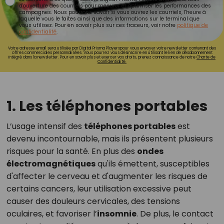
d'ouverture des courriels pour mesurer et optimiser les performances des
campagnes. Nous pourrons savoir si vous ouvrez les courriels, l'heure à
laquelle vous le faites ainsi que des informations sur le terminal que
vous utilisez. Pour en savoir plus sur ces traceurs, voir notre
politique de
confidentialité
.
Votre adresse email sera utilisée par Digital Prisma Playerspour vous envoyer votre newsletter contenant des
offres commerciales personnalisées. Vous pourrez vous désinscrire en utilisant le lien de désabonnement
intégré dans la newsletter. Pour en savoir plus et exercer vos droits, prenez connaissance de notre
Charte de
Confidentialité.
1. Les téléphones portables
L’usage intensif des
téléphones portables
est
devenu incontournable, mais ils présentent plusieurs
risques pour la santé. En plus des
ondes
électromagnétiques
qu'ils émettent, susceptibles
d'affecter le cerveau et d'augmenter les risques de
certains cancers, leur utilisation excessive peut
causer des douleurs cervicales, des tensions
oculaires, et favoriser l’
insomnie
. De plus, le contact