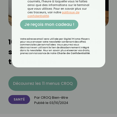
courriels, l'heure à laquelle vous le faites
ainsi que des informations sur le terminal
que vous utilisez. Pour en savoir plus sur
ces traceurs, voir notre
politique de
confidentialité
.
Je reçois mon cadeau !
10 objets mauvais pour la
Votre adresse email sera utilisée par Digital Prisma Players
pour vous envoyer votre newsletter contenant des offres
commerciales personnalisées. Vous pourrez vous
désinscrire en utilisant le lien de désabonnement intégré
santé que nous utilisons
dans la newsletter. Pour en savoir plus et exercer vos droits,
prenez connaissance de notre
Charte de Confidentialité
.
tous les jours
Découvrez les 11 menus CROQ
Par
CROQ Bien-être
SANTÉ
Publié le
03/10/2024