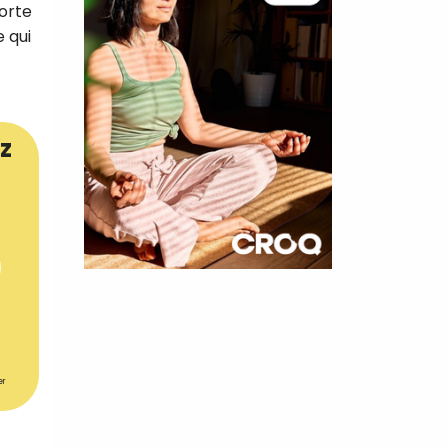
porte
e qui
z
×
t 180
 CROQ
er
nnelle de