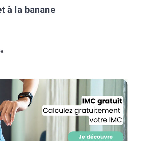
CROQ.
et à la banane
Je consens à ce que la société Digi
Prisma Players analyse le taux d'ou
des courriels pour mesurer et optim
he
performances des campagnes. No
pourrons savoir si vous ouvrez les co
l'heure à laquelle vous le faites ains
des informations sur le terminal qu
utilisez. Pour en savoir plus sur ces 
voir notre
politique de confidentialit
Je reçois mon cadeau !
Votre adresse email sera utilisée par Digital Prisma Playe
envoyer votre newsletter contenant des offres commercial
personnalisées. Vous pourrez vous désinscrire en utilisan
désabonnement intégré dans la newsletter. Pour en savoi
exercer vos droits, prenez connaissance de notre
Charte 
Confidentialité
.