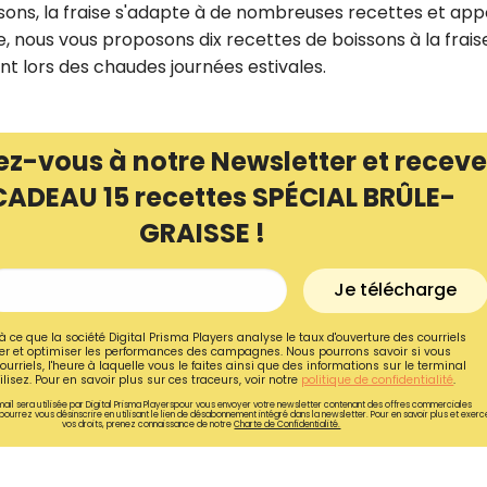
ssons, la fraise s'adapte à de nombreuses recettes et ap
, nous vous proposons dix recettes de boissons à la frais
nt lors des chaudes journées estivales.
ez-vous à notre Newsletter et receve
CADEAU 15 recettes SPÉCIAL BRÛLE-
GRAISSE !
Je télécharge
à ce que la société Digital Prisma Players analyse le taux d'ouverture des courriels
r et optimiser les performances des campagnes. Nous pourrons savoir si vous
Recevez gratuitemen
ourriels, l'heure à laquelle vous le faites ainsi que des informations sur le terminal
lisez. Pour en savoir plus sur ces traceurs, voir notre
politique de confidentialité
.
recettes inédites de
ail sera utilisée par Digital Prisma Playerspour vous envoyer votre newsletter contenant des offres commerciales
pourrez vous désinscrire en utilisant le lien de désabonnement intégré dans la newsletter. Pour en savoir plus et exerc
!
vos droits, prenez connaissance de notre
Charte de Confidentialité.
Ainsi que la newsletter promotio