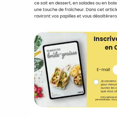
ce soit en dessert, en salades ou en boi
une touche de fraîcheur. Dans cet article
raviront vos papilles et vous désaltérero
Inscriv
en 
E-mail
Je consens 
pour mesure
ouvrez les c
que vous uti
Votre adresse em
personnalisées. Vous 