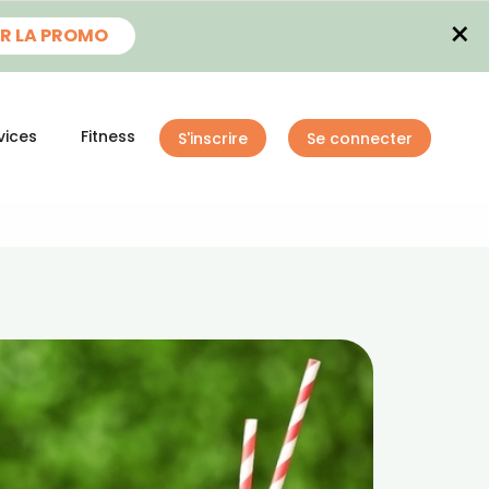
×
R LA PROMO
vices
Fitness
S'inscrire
Se connecter