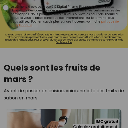
Je consens à ce que la société Digital Prisma Players analyse le taux
d'ouverture des courriels pour mesurer et optimiser les performances des
campagnes. Nous pourrons savoir si vous ouvrez les courriels, l'heure à
laquelle vous le faites ainsi que des informations sur le terminal que
vous utilisez. Pour en savoir plus sur ces traceurs, voir notre
politique de
confidentialité
.
Votre adresse email sera utilisée par Digital Prisma Playerspour vous envoyer votre newsletter contenant des
offres commerciales personnalisées. Vous pourrez vous désinscrire en utilisant le lien de désabonnement
intégré dans la newsletter. Pour en savoir plus et exercer vos droits, prenez connaissance de notre
Charte de
Confidentialité.
Quels sont les fruits de
mars ?
Avant de passer en cuisine, voici une liste des fruits de
saison en mars :