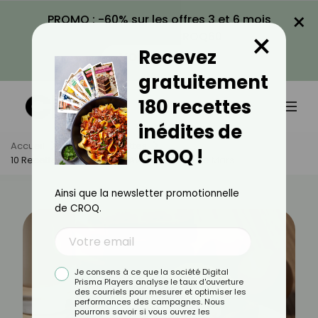
×
PROMO : -60% sur les offres 3 et 6 mois
×
avec le code CROQ60
Recevez
VOIR LA PROMO
gratuitement
180 recettes
inédites de
Accueil
Actus
Recettes
CROQ !
10 Recettes Gourmandes Avec Les Fruits De Mars
Ainsi que la newsletter promotionnelle
de CROQ.
Je consens à ce que la société Digital
Prisma Players analyse le taux d'ouverture
des courriels pour mesurer et optimiser les
performances des campagnes. Nous
pourrons savoir si vous ouvrez les