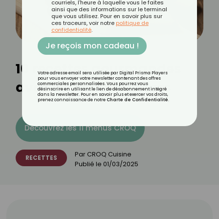
courriels, l'heure à laquelle vous le faites
ainsi que des informations sur le terminal
que vous utilisez. Pour en savoir plus sur
ces traceurs, voir notre
politique de
confidentialité
.
Je reçois mon cadeau !
10 recettes gourmandes
Votre adresse email sera utilisée par Digital Prisma Players
pour vous envoyer votre newsletter contenant des offres
avec les fruits de mars
commerciales personnalisées. Vous pourrez vous
désinscrire en utilisant le lien de désabonnement intégré
dans la newsletter. Pour en savoir plus et exercer vos droits,
prenez connaissance de notre
Charte de Confidentialité
.
Découvrez les 11 menus CROQ
Par
CROQ Cuisine
RECETTES
Publié le
01/03/2025