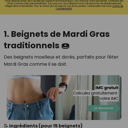
Votre adresse email sera utilisée par Digital Prisma Playerspour vous envoyer votre newsletter contenant des
offres commerciales personnalisées. Vous pourrez vous désinscrire en utilisant le lien de désabonnement
intégré dans la newsletter. Pour en savoir plus et exercer vos droits, prenez connaissance de notre
Charte de
Confidentialité.
1. Beignets de Mardi Gras
traditionnels 🍩
Des beignets moelleux et dorés, parfaits pour fêter
Mardi Gras comme il se doit.
📝 Ingrédients (pour 15 beignets)