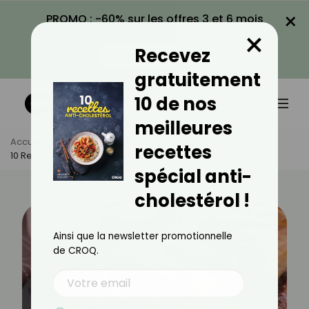
×
PROMO : -60% sur les offres 3 et 6 mois
×
avec le code CROQ60
Recevez
VOIR LA PROMO
gratuitement
10 de nos
meilleures
Accueil
Actus
Recettes
recettes
10 Recettes Gourmandes Pour Mardi Gras 2025
spécial anti-
cholestérol !
Ainsi que la newsletter promotionnelle
de CROQ.