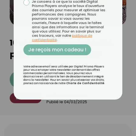
Je consens à ce que la société Digital
Prisma Players analyse le taux d'ouverture
des courriels pour mesurer et optimiser les
performances des campagnes. Nous
pourrons savoir si vous ouvrez les
courriels, l'heure à laquelle vous le faites
ainsi que des informations sur le terminal
que vous utilisez. Pour en savoir plus sur
ces traceurs, voir notre
politique de
10 recettes gourmandes
confidentialité
.
Je reçois mon cadeau !
pour Mardi Gras 2025
Votre adresse email sera utilisée par Digital Prisma Players
pour vous envoyer votre newsletter contenant des offres
commerciales personnalisées. Vous pourrez vous
désinscrire en utilisant le lien de désabonnement intégré
Découvrez les 11 menus CROQ
dans la newsletter. Pour en savoir plus et exercer vos droits,
prenez connaissance de notre
Charte de Confidentialité
.
Par
Thomas Sanchez
RECETTES
Publié le
04/03/2025