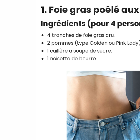
1. Foie gras poêlé 
Ingrédients (pour 4 pers
4 tranches de foie gras cru.
2 pommes (type Golden ou Pink Lady)
1 cuillère à soupe de sucre.
1 noisette de beurre.