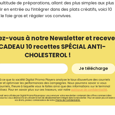
ltitude de préparations, allant des plus simples aux plus
r en entrée ou l’intégrer dans des plats créatifs, voici 10
e foie gras et régaler vos convives.
ez-vous à notre Newsletter et receve
CADEAU 10 recettes SPÉCIAL ANTI-
CHOLESTEROL !
Je télécharge
à ce que la société Digital Prisma Players analyse le taux d'ouverture des courriels
r et optimiser les performances des campagnes. Nous pourrons savoir si vous
Recevez gratuitemen
ourriels, l'heure à laquelle vous le faites ainsi que des informations sur le terminal
lisez. Pour en savoir plus sur ces traceurs, voir notre
politique de confidentialité
.
de nos meilleures re
ail sera utilisée par Digital Prisma Playerspour vous envoyer votre newsletter contenant des offres commerciales
pourrez vous désinscrire en utilisant le lien de désabonnement intégré dans la newsletter. Pour en savoir plus et exerc
spécial anti-cholesté
vos droits, prenez connaissance de notre
Charte de Confidentialité.
Ainsi que la newsletter promotio