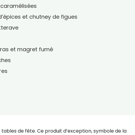
 caramélisées
d’épices et chutney de figues
etterave
gras et magret fumé
aches
res
s tables de fête. Ce produit d’exception, symbole de la