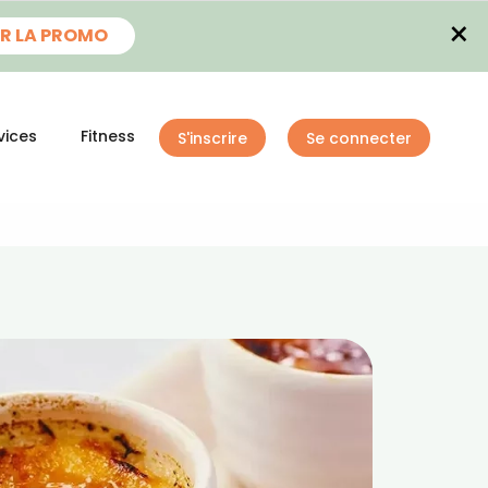
×
R LA PROMO
vices
Fitness
S'inscrire
Se connecter