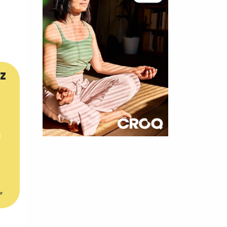
z
×
t 10
cettes
er
rol !
nnelle de