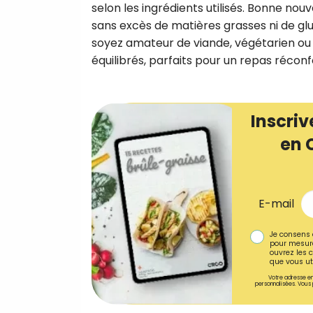
selon les ingrédients utilisés. Bonne nouve
sans excès de matières grasses ni de gl
soyez amateur de viande, végétarien ou ad
équilibrés, parfaits pour un repas réconf
Inscriv
en 
E-mail
Je consens 
pour mesure
ouvrez les c
que vous uti
Votre adresse em
personnalisées. Vous 