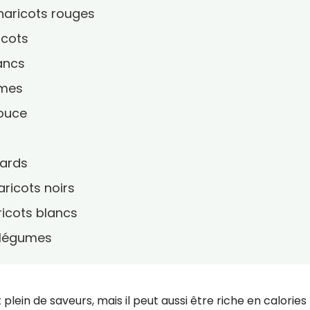
 haricots rouges
icots
lancs
umes
douce
nards
aricots noirs
ricots blancs
x légumes
t plein de saveurs, mais il peut aussi être riche en calories