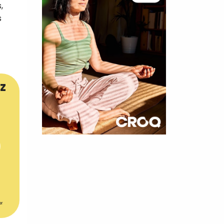
,
s
z
×
t 180
 CROQ
er
nnelle de