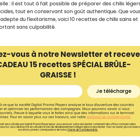
lle : il est tout à fait possible de préparer des chilis légers
ucides, tout en conservant son goût authentique. Que vou
epte du flexitarisme, voici 10 recettes de chilis sains et
ortant sans culpabilité.
ez-vous à notre Newsletter et receve
CADEAU 15 recettes SPÉCIAL BRÛLE-
GRAISSE !
Je télécharge
Recevez gratuitemen
à ce que la société Digital Prisma Players analyse le taux d'ouverture des courriels
r et optimiser les performances des campagnes. Nous pourrons savoir si vous
recettes inédites de
ourriels, l'heure à laquelle vous le faites ainsi que des informations sur le terminal
lisez. Pour en savoir plus sur ces traceurs, voir notre
politique de confidentialité
.
!
ail sera utilisée par Digital Prisma Playerspour vous envoyer votre newsletter contenant des offres commerciales
pourrez vous désinscrire en utilisant le lien de désabonnement intégré dans la newsletter. Pour en savoir plus et exerc
vos droits, prenez connaissance de notre
Charte de Confidentialité.
Ainsi que la newsletter promotio