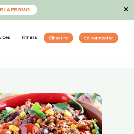
×
R LA PROMO
vices
Fitness
S'inscrire
Se connecter