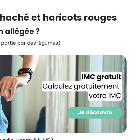
CROQ.
f haché et haricots rouges
n allégée ?
Je consens à ce que la société Digi
Prisma Players analyse le taux d'ou
partie par des légumes).
des courriels pour mesurer et optim
performances des campagnes. No
pourrons savoir si vous ouvrez les co
l'heure à laquelle vous le faites ains
des informations sur le terminal qu
utilisez. Pour en savoir plus sur ces 
voir notre
politique de confidentialit
Je reçois mon cadeau !
Votre adresse email sera utilisée par Digital Prisma Playe
envoyer votre newsletter contenant des offres commercial
personnalisées. Vous pourrez vous désinscrire en utilisan
désabonnement intégré dans la newsletter. Pour en savoi
exercer vos droits, prenez connaissance de notre
Charte 
Confidentialité
.