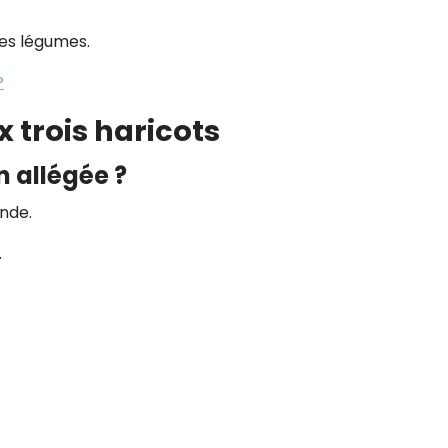
des légumes.
?
x trois haricots
n allégée ?
ande.
.