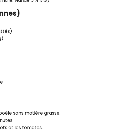
huile, viande 5 % MG).
onnes)
uttés)
g)
re
e poêle sans matière grasse.
nutes.
cots et les tomates.