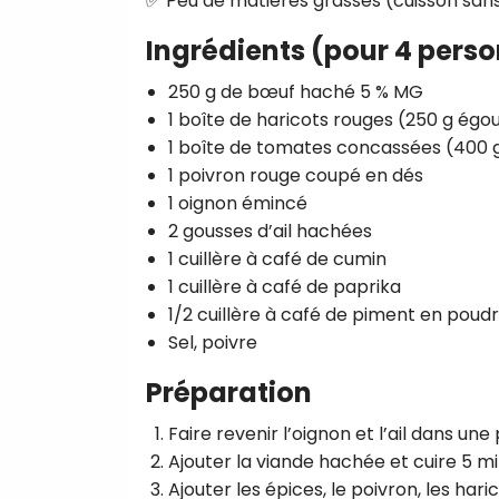
✅ Peu de matières grasses (cuisson sans 
Ingrédients (pour 4 pers
250 g de bœuf haché 5 % MG
1 boîte de haricots rouges (250 g égo
1 boîte de tomates concassées (400 
1 poivron rouge coupé en dés
1 oignon émincé
2 gousses d’ail hachées
1 cuillère à café de cumin
1 cuillère à café de paprika
1/2 cuillère à café de piment en poud
Sel, poivre
Préparation
Faire revenir l’oignon et l’ail dans un
Ajouter la viande hachée et cuire 5 mi
Ajouter les épices, le poivron, les hari