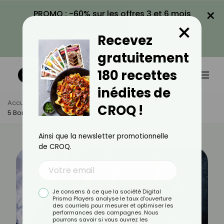
×
PROMO : -60% sur les offres 3 et 6 mois
×
avec le code CROQ60
Recevez
VOIR LA PROMO
gratuitement
180 recettes
inédites de
Accueil
Actus
Alimentation
CROQ !
5 Bonnes Raisons De Manger De La Patate Douce
Ainsi que la newsletter promotionnelle
de CROQ.
Je consens à ce que la société Digital
Prisma Players analyse le taux d'ouverture
des courriels pour mesurer et optimiser les
performances des campagnes. Nous
pourrons savoir si vous ouvrez les