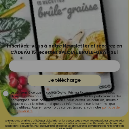
Inscrivez-vous à notre Newsletter et recevez en
CADEAU 15 recettes SPÉCIAL BRÛLE-GRAISSE !
Je télécharge
Je consens à ce que la société Digital Prisma Players analyse le taux
d'ouverture des courriels pour mesurer et optimiser les performances des
campagnes. Nous pourrons savoir si vous ouvrez les courriels, l'heure à
laquelle vous le faites ainsi que des informations sur le terminal que
vous utilisez. Pour en savoir plus sur ces traceurs, voir notre
politique de
confidentialité
.
Votre adresse email sera utilisée par Digital Prisma Playerspour vous envoyer votre newsletter contenant des
offres commerciales personnalisées. Vous pourrez vous désinscrire en utilisant le lien de désabonnement
intégré dans la newsletter. Pour en savoir plus et exercer vos droits, prenez connaissance de notre
Charte de
Confidentialité.