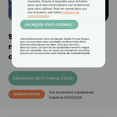
courriels, l'heure à laquelle vous le faites
ainsi que des informations sur le terminal
que vous utilisez. Pour en savoir plus sur
ces traceurs, voir notre
politique de
confidentialité
.
Je reçois mon cadeau !
5 bonnes raisons de
Votre adresse email sera utilisée par Digital Prisma Players
pour vous envoyer votre newsletter contenant des offres
manger de la patate
commerciales personnalisées. Vous pourrez vous
désinscrire en utilisant le lien de désabonnement intégré
dans la newsletter. Pour en savoir plus et exercer vos droits,
douce
prenez connaissance de notre
Charte de Confidentialité
.
Découvrez les 11 menus CROQ
Par
Amandine Vanstaevel
ALIMENTATION
Publié le
11/03/2020