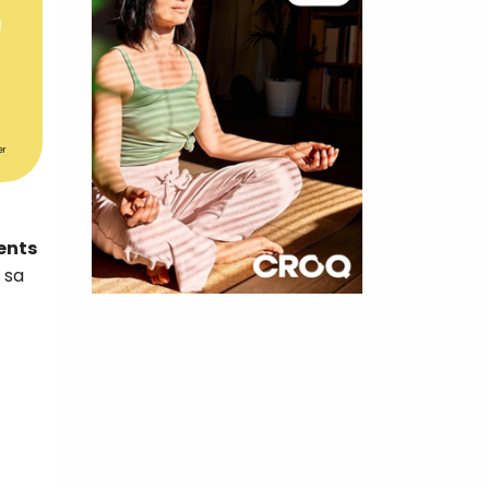
er
ents
 sa
×
t 180
 CROQ
nnelle de