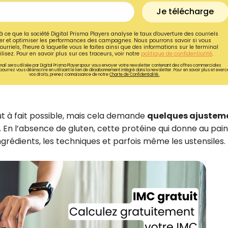
Je télécharge
à ce que la société Digital Prisma Players analyse le taux d'ouverture des courriels
r et optimiser les performances des campagnes. Nous pourrons savoir si vous
ourriels, l'heure à laquelle vous le faites ainsi que des informations sur le terminal
lisez. Pour en savoir plus sur ces traceurs, voir notre
politique de confidentialité
.
ail sera utilisée par Digital Prisma Playerspour vous envoyer votre newsletter contenant des offres commerciales
pourrez vous désinscrire en utilisant le lien de désabonnement intégré dans la newsletter. Pour en savoir plus et exerc
vos droits, prenez connaissance de notre
Charte de Confidentialité.
out à fait possible, mais cela demande
quelques ajustem
. En l’absence de gluten, cette protéine qui donne au pain
 ingrédients, les techniques et parfois même les ustensiles.
Recevez gratuitemen
recettes inédites de
!
Ainsi que la newsletter promotio