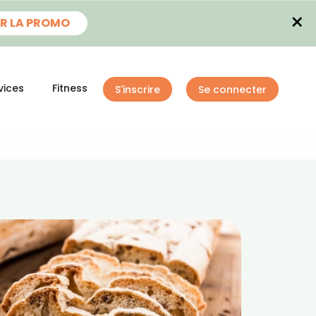
×
R LA PROMO
vices
Fitness
S'inscrire
Se connecter