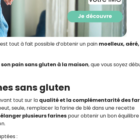
CROQ.
Je consens à ce que la société Digi
Prisma Players analyse le taux d'ou
est tout à fait possible d’obtenir un pain
moelleux, aéré,
des courriels pour mesurer et optim
performances des campagnes. No
pourrons savoir si vous ouvrez les co
l'heure à laquelle vous le faites ains
r son pain sans gluten à la maison
, que vous soyez déb
des informations sur le terminal qu
utilisez. Pour en savoir plus sur ces 
voir notre
politique de confidentialit
rines sans gluten
Je reçois mon cadeau !
vant tout sur la
qualité et la complémentarité des far
peut, seule, remplacer la farine de blé dans une recette
Votre adresse email sera utilisée par Digital Prisma Playe
envoyer votre newsletter contenant des offres commercial
élanger plusieurs farines
pour obtenir un bon équilibre
personnalisées. Vous pourrez vous désinscrire en utilisan
désabonnement intégré dans la newsletter. Pour en savoi
on.
exercer vos droits, prenez connaissance de notre
Charte 
Confidentialité
.
aptées :