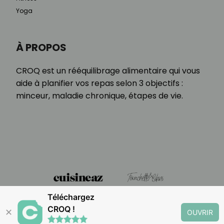
Yoga
À PROPOS
CROQ est un rééquilibrage alimentaire qui vous
aide à planifier vos repas selon 3 objectifs :
minceur, maladie chronique, étapes de vie.
Téléchargez
CROQ !
✕
OUVRIR