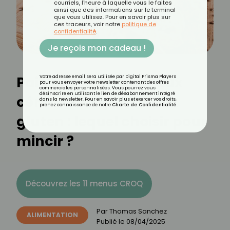
courriels, l'heure à laquelle vous le faites
ainsi que des informations sur le terminal
que vous utilisez. Pour en savoir plus sur
ces traceurs, voir notre
politique de
confidentialité
.
Je reçois mon cadeau !
Pain complet, pain aux
Votre adresse email sera utilisée par Digital Prisma Players
pour vous envoyer votre newsletter contenant des offres
commerciales personnalisées. Vous pourrez vous
désinscrire en utilisant le lien de désabonnement intégré
céréales ou pain sans
dans la newsletter. Pour en savoir plus et exercer vos droits,
prenez connaissance de notre
Charte de Confidentialité
.
gluten : lequel choisir pour
mincir ?
Découvrez les 11 menus CROQ
Par
Thomas Sanchez
ALIMENTATION
Publié le
08/04/2025