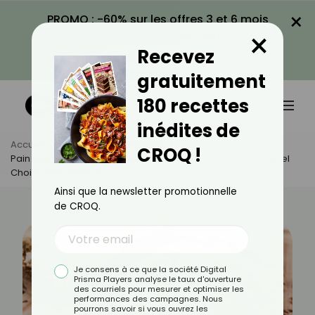
×
PROMO : -60% sur les offres 3 et 6 mois
×
avec le code CROQ60
Recevez
VOIR LA PROMO
gratuitement
180 recettes
inédites de
Accueil
Actus
Alimentation
CROQ !
Pain Complet, Pain Aux Céréales Ou Pain Sans Gluten : Lequel
Choisir Pour Mincir ?
Ainsi que la newsletter promotionnelle
de CROQ.
Je consens à ce que la société Digital
Prisma Players analyse le taux d'ouverture
des courriels pour mesurer et optimiser les
performances des campagnes. Nous
pourrons savoir si vous ouvrez les