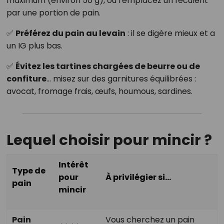
maximum (environ 50 g), ou remplacez un féculent
par une portion de pain.
✅
Préférez du pain au levain
: il se digère mieux et a
un IG plus bas.
✅
Évitez les tartines chargées de beurre ou de
confiture
… misez sur des garnitures équilibrées :
avocat, fromage frais, œufs, houmous, sardines.
Lequel choisir pour mincir ?
Intérêt
Type de
pour
À privilégier si…
pain
mincir
Pain
Vous cherchez un pain