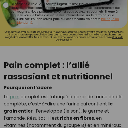
Je consens à ce que la société Digital Prisma Players analyse le taux
d'ouverture des courriels pour mesurer et optimiser les performances des
campagnes. Nous pourrons savoir si vous ouvrez les courriels, l'heure à
laquelle vous le faites ainsi que des informations sur le terminal que
vous utilisez. Pour en savoir plus sur ces traceurs, voir notre
politique de
confidentialité
.
Votre adresse email sera utilisée par Digital Prisma Playerspour vous envoyer votre newsletter contenant des
offres commerciales personnalisées. Vous pourrez vous désinscrire en utilisant le lien de désabonnement
intégré dans la newsletter. Pour en savoir plus et exercer vos droits, prenez connaissance de notre
Charte de
Confidentialité.
Pain complet : l’allié
rassasiant et nutritionnel
Pourquoi on l’adore
Le
pain
complet est fabriqué à partir de farine de blé
complète, c’est-à-dire une farine qui contient
le
grain entier
: l’enveloppe (le son), le germe et
l’amande. Résultat : il est
riche en fibres
, en
vitamines (notamment du groupe B) et en minéraux