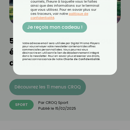
courriels, l'heure à laquelle vous le faites
ainsi que des informations sur le terminal
que vous utilisez. Pour en savoir plus sur
ces traceurs, voir notre
politique de
confidentialité
.
Je reçois mon cadeau !
5 exercices efficaces pour
Votre adresse email sera utilisée par Digital Prisma Players
pour vous envoyer votre newsletter contenant des offres
éliminer les poignées
commerciales personnalisées. Vous pourrez vous
désinscrire en utilisant le lien de désabonnement intégré
dans la newsletter. Pour en savoir plus et exercer vos droits,
d’amour
prenez connaissance de notre
Charte de Confidentialité
.
Découvrez les 11 menus CROQ
Par
CROQ Sport
SPORT
Publié le
15/02/2025