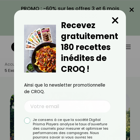
×
PROMO : -60% sur les offres 3 et 6 mois
×
avec le code CROQ60
Recevez
VOIR LA PROMO
gratuitement
180 recettes
inédites de
Accueil
Actus
Sport
CROQ !
5 Exercices Efficaces Pour Éliminer Les Poignées D’amour
Ainsi que la newsletter promotionnelle
de CROQ.
Je consens à ce que la société Digital
Prisma Players analyse le taux d'ouverture
des courriels pour mesurer et optimiser les
performances des campagnes. Nous
pourrons savoir si vous ouvrez les