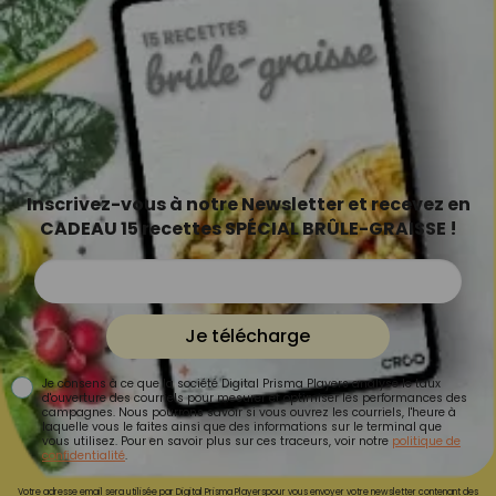
Inscrivez-vous à notre Newsletter et recevez en
CADEAU 15 recettes SPÉCIAL BRÛLE-GRAISSE !
Je télécharge
Je consens à ce que la société Digital Prisma Players analyse le taux
d'ouverture des courriels pour mesurer et optimiser les performances des
campagnes. Nous pourrons savoir si vous ouvrez les courriels, l'heure à
laquelle vous le faites ainsi que des informations sur le terminal que
vous utilisez. Pour en savoir plus sur ces traceurs, voir notre
politique de
confidentialité
.
Votre adresse email sera utilisée par Digital Prisma Playerspour vous envoyer votre newsletter contenant des