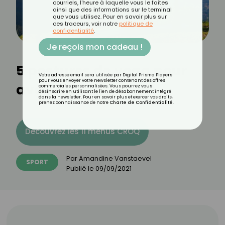
courriels, l'heure à laquelle vous le faites
ainsi que des informations sur le terminal
que vous utilisez. Pour en savoir plus sur
ces traceurs, voir notre
politique de
confidentialité
.
Je reçois mon cadeau !
5 postures de yoga pour
Votre adresse email sera utilisée par Digital Prisma Players
pour vous envoyer votre newsletter contenant des offres
avoir un ventre plat
commerciales personnalisées. Vous pourrez vous
désinscrire en utilisant le lien de désabonnement intégré
dans la newsletter. Pour en savoir plus et exercer vos droits,
prenez connaissance de notre
Charte de Confidentialité
.
Découvrez les 11 menus CROQ
Par
Amandine Vanstaevel
SPORT
Publié le
09/09/2021