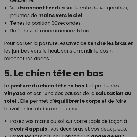
deuxième.
Vos
bras sont tendus
sur le côté de vos jambes,
paumes de
mains vers le ciel
.
Tenez la position 30secondes.
Relâchez et recommencez 5 fois.
Pour corser la posture, essayez de
tendre les bras
et
les jambes vers le haut, sans arrondir le dos ni
relâcher les abdos.
5. Le chien tête en bas
La
posture du chien tête en bas
fait partie des
Vinyasa
et est l’une des pauses de la
salutation au
soleil.
Elle permet d’
équilibrer le corps
et de faire
travailler les abdos en douceur.
Posez vos mains au sol sur votre tapis de façon à
avoir 4 appuis
: vos deux bras et vos deux pieds.
Levez les fessiers pour obtenir un
angle de 90°.