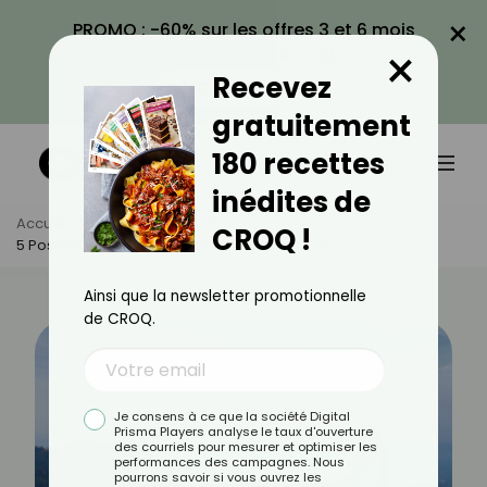
×
PROMO : -60% sur les offres 3 et 6 mois
×
avec le code CROQ60
Recevez
VOIR LA PROMO
gratuitement
180 recettes
inédites de
Accueil
Actus
Sport
CROQ !
5 Postures De Yoga Pour Avoir Un Ventre Plat
Ainsi que la newsletter promotionnelle
de CROQ.
Je consens à ce que la société Digital
Prisma Players analyse le taux d'ouverture
des courriels pour mesurer et optimiser les
performances des campagnes. Nous
pourrons savoir si vous ouvrez les