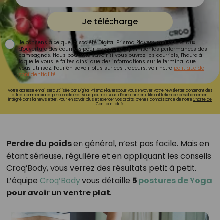
Je télécharge
Je consens à ce que la société Digital Prisma Players analyse le taux
d'ouverture des courriels pour mesurer et optimiser les performances des
campagnes. Nous pourrons savoir si vous ouvrez les courriels, l'heure à
laquelle vous le faites ainsi que des informations sur le terminal que
vous utilisez. Pour en savoir plus sur ces traceurs, voir notre
politique de
confidentialité
.
Votre adresse email sera utilisée par Digital Prisma Playerspour vous envoyer votre newsletter contenant des
offres commerciales personnalisées. Vous pourrez vous désinscrire en utilisant le lien de désabonnement
intégré dans la newsletter. Pour en savoir plus et exercer vos droits, prenez connaissance de notre
Charte de
Confidentialité.
Perdre du poids
en général, n’est pas facile. Mais en
étant sérieuse, régulière et en appliquant les conseils
Croq’Body, vous verrez des résultats petit à petit.
L’équipe
Croq’Body
vous détaille
5
postures de Yoga
pour avoir un ventre plat
.